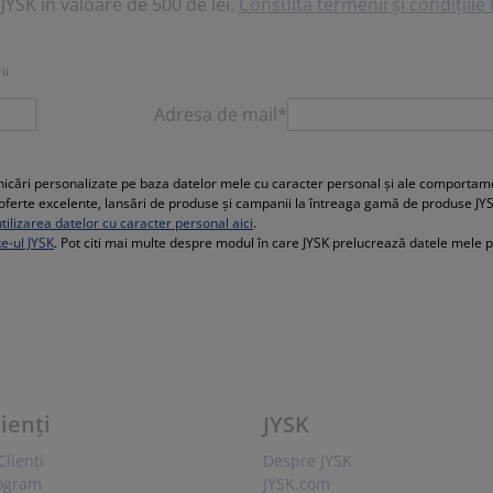
JYSK în valoare de 500 de lei.
Consultă termenii și condițiile t
ii
Adresa de mail*
cări personalizate pe baza datelor mele cu caracter personal și ale comportament
e, oferte excelente, lansări de produse și campanii la întreaga gamă de produse JY
ilizarea datelor cu caracter personal aici
.
te-ul JYSK
. Pot citi mai multe despre modul în care JYSK prelucrează datele mele 
lienți
JYSK
Clienți
Despre JYSK
rogram
JYSK.com