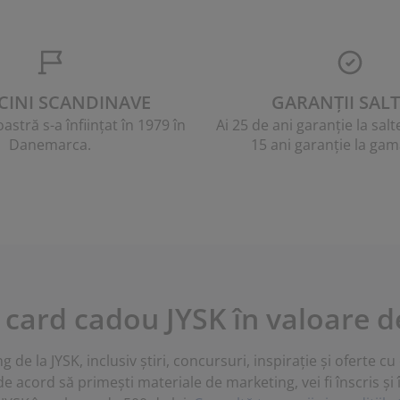
CINI SCANDINAVE
GARANȚII SALT
stră s-a înființat în 1979 în
Ai 25 de ani garanție la sal
Danemarca.
15 ani garanție la ga
 card cadou JYSK în valoare de
 de la JYSK, inclusiv știri, concursuri, inspirație și oferte c
de acord să primești materiale de marketing, vei fi înscris și 