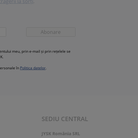
ragerii la sorți
.
Abonare
ului meu, prin e-mail și prin rețelele se
SK.
personale în
Politica datelor
.
SEDIU CENTRAL
JYSK România SRL