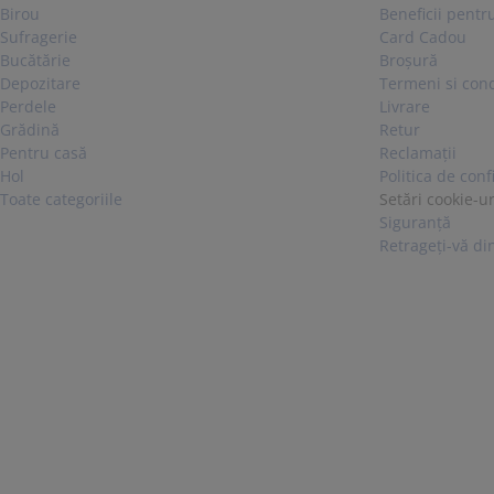
Birou
Beneficii pentru
Sufragerie
Card Cadou
Bucătărie
Broșură
Depozitare
Termeni si cond
Perdele
Livrare
Grădină
Retur
Pentru casă
Reclamaţii
Hol
Politica de conf
Toate categoriile
Setări cookie-ur
Siguranță
Retrageți-vă din