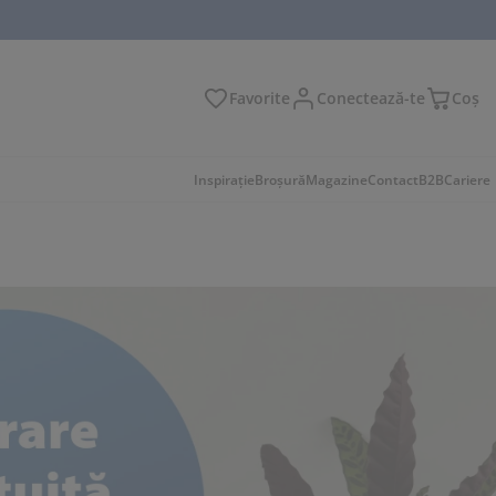
Favorite
Conectează-te
Coş
tare
Inspirație
Broșură
Magazine
Contact
B2B
Cariere