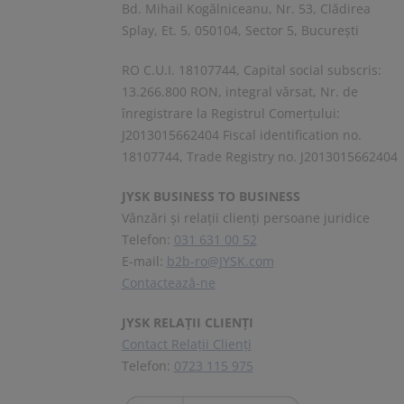
Bd. Mihail Kogălniceanu, Nr. 53, Clădirea
Splay, Et. 5, 050104, Sector 5, București
RO C.U.I. 18107744, Capital social subscris:
13.266.800 RON, integral vărsat, Nr. de
înregistrare la Registrul Comerţului:
J2013015662404 Fiscal identification no.
18107744, Trade Registry no. J2013015662404
JYSK BUSINESS TO BUSINESS
Vânzări și relații clienți persoane juridice
Telefon:
031 631 00 52
E-mail:
b2b-ro@JYSK.com
Contactează-ne
JYSK RELAȚII CLIENȚI
Contact Relații Clienți
Telefon:
0723 115 975