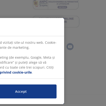
Urmărește JYSK
 vizitați site-ul nostru web. Cookie-
evante de marketing.
keting (de exemplu, Google, Meta și
ificare” și puteți alege să vă
 cu toate cele trei scopuri. Citiți
 privind cookie-urile
.
Accept