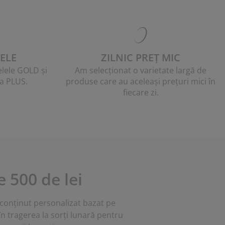
ELE
ZILNIC PREȚ MIC
telele GOLD și
Am selecționat o varietate largă de
ma PLUS.
produse care au aceleași prețuri mici în
fiecare zi.
 500 de lei
u conținut personalizat bazat pe
în tragerea la sorți lunară pentru