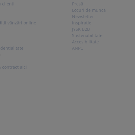
 clienți
Presă
Locuri de muncă
Newsletter
itii vânzări online
Inspirație
JYSK B2B
Sustenabilitate
Accesibilitate
identialitate
ANPC
i
 contract aici