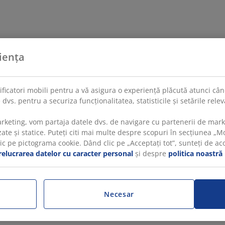
iența
tificatori mobili pentru a vă asigura o experiență plăcută atunci când
 dvs. pentru a securiza funcționalitatea, statisticile și setările rel
rketing, vom partaja datele dvs. de navigare cu partenerii de mar
te și statice. Puteți citi mai multe despre scopuri în secțiunea „Mod
 pe pictograma cookie. Dând clic pe „Acceptați tot”, sunteți de acord
relucrarea datelor cu caracter personal
și despre
politica noastră
Necesar