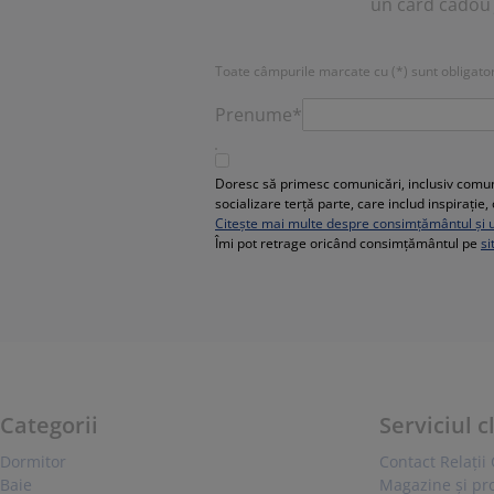
un card cadou 
Toate câmpurile marcate cu (*) sunt obligator
Prenume*
Doresc să primesc comunicări, inclusiv comuni
socializare terță parte, care includ inspirați
Citește mai multe despre consimțământul și ut
Îmi pot retrage oricând consimțământul pe
si
Categorii
Serviciul c
Dormitor
Contact Relații 
Baie
Magazine și p