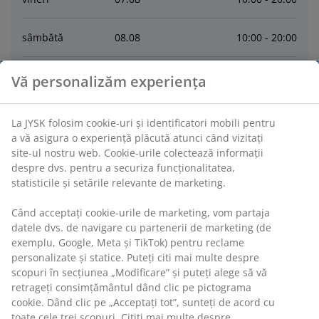
sâmbătă
08
.
08
10:00 - 20:00
duminică
09
.
08
10:00 - 18:00
Vă personalizăm experiența
luni
10
.
08
10:00 - 20:00
La JYSK folosim cookie-uri și identificatori mobili pentru
a vă asigura o experiență plăcută atunci când vizitați
marți
11
.
08
10:00 - 20:00
site-ul nostru web. Cookie-urile colectează informații
despre dvs. pentru a securiza funcționalitatea,
statisticile și setările relevante de marketing.
miercuri
12
.
08
10:00 - 20:00
Când acceptați cookie-urile de marketing, vom partaja
datele dvs. de navigare cu partenerii de marketing (de
joi
13
.
08
10:00 - 20:00
exemplu, Google, Meta și TikTok) pentru reclame
personalizate și statice. Puteți citi mai multe despre
scopuri în secțiunea „Modificare” și puteți alege să vă
Contactează
retrageți consimțământul dând clic pe pictograma
cookie. Dând clic pe „Acceptați tot”, sunteți de acord cu
CONTACT RELATII CLIENTI
toate cele trei scopuri. Citiți mai multe despre