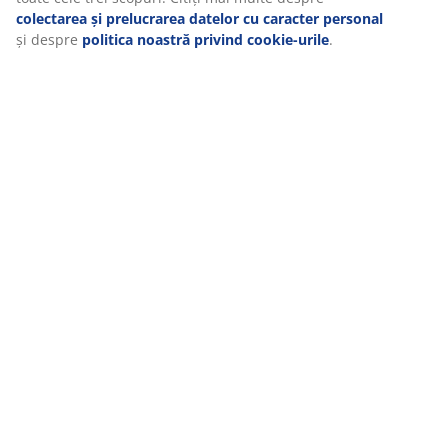
colectarea și prelucrarea datelor cu caracter personal
și despre
politica noastră privind cookie-urile
.
MEET POSSIBILITIES
Cauți un job în retail?
RĂDĂCINI SCANDINAVE
Compania noastră s-a înființat în 1979 în Danemarca.
GARANȚII SALTELE
Ai 25 de ani garanție la saltelele GOLD și 15 ani garanție la
gama PLUS.