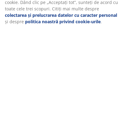
cookie. Dând clic pe „Acceptați tot”, sunteți de acord cu
toate cele trei scopuri. Citiți mai multe despre
Contactează
colectarea și prelucrarea datelor cu caracter personal
și despre
politica noastră privind cookie-urile
.
CONTACT RELATII CLIENTI
MEET POSSIBILITIES
Cauți un job în retail?
RĂDĂCINI SCANDINAVE
Compania noastră s-a înființat în 1979 în Danemarca.