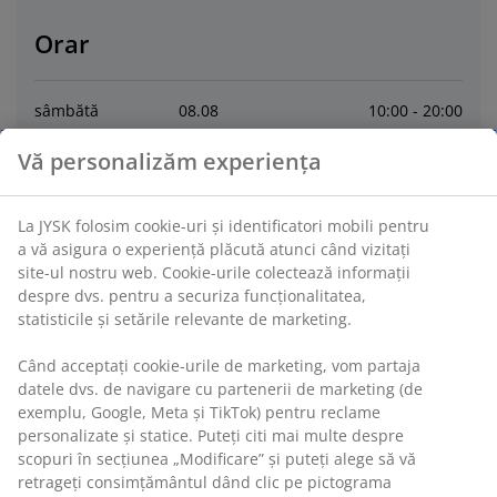
Orar
sâmbătă
08
.
08
10:00 - 20:00
Vă personalizăm experiența
duminică
09
.
08
10:00 - 18:00
La JYSK folosim cookie-uri și identificatori mobili pentru
luni
10
.
08
10:00 - 20:00
a vă asigura o experiență plăcută atunci când vizitați
site-ul nostru web. Cookie-urile colectează informații
marți
11
.
08
10:00 - 20:00
despre dvs. pentru a securiza funcționalitatea,
statisticile și setările relevante de marketing.
miercuri
12
.
08
10:00 - 20:00
Când acceptați cookie-urile de marketing, vom partaja
datele dvs. de navigare cu partenerii de marketing (de
joi
13
.
08
10:00 - 20:00
exemplu, Google, Meta și TikTok) pentru reclame
personalizate și statice. Puteți citi mai multe despre
scopuri în secțiunea „Modificare” și puteți alege să vă
vineri
14
.
08
10:00 - 20:00
retrageți consimțământul dând clic pe pictograma