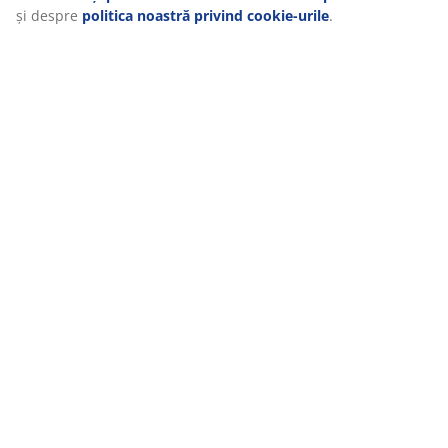
MEET POSSIBILITIES
și despre
politica noastră privind cookie-urile
.
Cauți un job în retail?
RĂDĂCINI SCANDINAVE
Compania noastră s-a înființat în 1979 în Danemarca.
GARANȚII SALTELE
Ai 25 de ani garanție la saltelele GOLD și 15 ani garanție la
gama PLUS.
ZILNIC PREȚ MIC