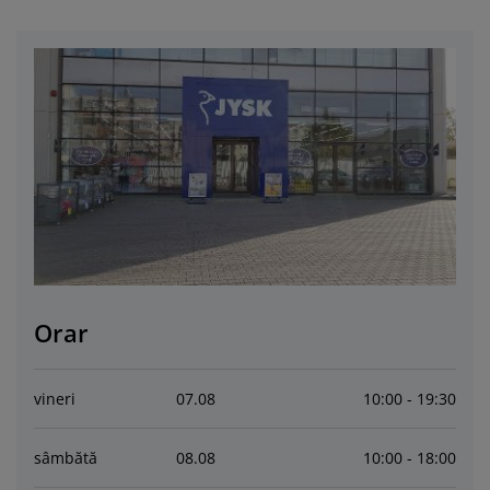
grijirea mobilierului
luminat exterior
earșafuri
opper
orpuri de iluminat
amping
ulapuri
otecții de saltea
entru casă
obilier dormitor
omiere
amera copiilor
ltea Copii
ccesorii pentru rufe
turi copii
Orar
vineri
07
.
08
10:00 - 19:30
sâmbătă
08
.
08
10:00 - 18:00