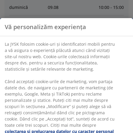
duminică
09
.
08
10:00 - 15:00
luni
10
.
08
10:00 - 19:30
Vă personalizăm experiența
marți
11
.
08
10:00 - 19:30
La JYSK folosim cookie-uri și identificatori mobili pentru
a vă asigura o experiență plăcută atunci când vizitați
miercuri
12
.
08
10:00 - 19:30
site-ul nostru web. Cookie-urile colectează informații
despre dvs. pentru a securiza funcționalitatea,
statisticile și setările relevante de marketing.
joi
13
.
08
10:00 - 19:30
Când acceptați cookie-urile de marketing, vom partaja
datele dvs. de navigare cu partenerii de marketing (de
Contactează
exemplu, Google, Meta și TikTok) pentru reclame
personalizate și statice. Puteți citi mai multe despre
CONTACT RELATII CLIENTI
scopuri în secțiunea „Modificare” și puteți alege să vă
retrageți consimțământul dând clic pe pictograma
cookie. Dând clic pe „Acceptați tot”, sunteți de acord cu
toate cele trei scopuri. Citiți mai multe despre
colectarea și prelucrarea datelor cu caracter personal