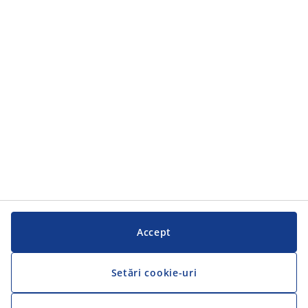
Categorii
Serviciul clienți
Serviciul clienți
JYSK
JYSK
SEDIU CENTRAL
Urmărește JYSK
Accept
Setări cookie-uri