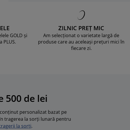
ELE
ZILNIC PREȚ MIC
telele GOLD și
Am selecționat o varietate largă de
ma PLUS.
produse care au aceleași prețuri mici în
fiecare zi.
 500 de lei
u conținut personalizat bazat pe
în tragerea la sorți lunară pentru
ragerii la sorți
.