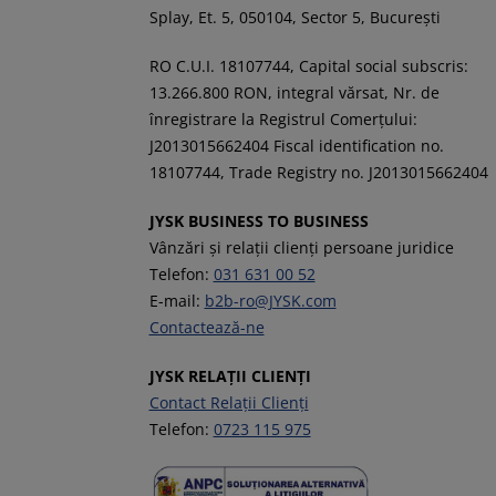
Splay, Et. 5, 050104, Sector 5, București
RO C.U.I. 18107744, Capital social subscris:
13.266.800 RON, integral vărsat, Nr. de
înregistrare la Registrul Comerţului:
J2013015662404 Fiscal identification no.
18107744, Trade Registry no. J2013015662404
JYSK BUSINESS TO BUSINESS
Vânzări și relații clienți persoane juridice
Telefon:
031 631 00 52
E-mail:
b2b-ro@JYSK.com
Contactează-ne
JYSK RELAȚII CLIENȚI
Contact Relații Clienți
Telefon:
0723 115 975