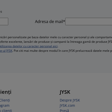
ii
Adresa de mail*
cări personalizate pe baza datelor mele cu caracter personal și ale comportament
e, oferte excelente, lansări de produse și campanii la întreaga gamă de produse JY
ilizarea datelor cu caracter personal aici
.
te-ul JYSK
. Pot citi mai multe despre modul în care JYSK prelucrează datele mele 
lienți
JYSK
Clienți
Despre JYSK
rogram
JYSK.com
 clienți
Presă