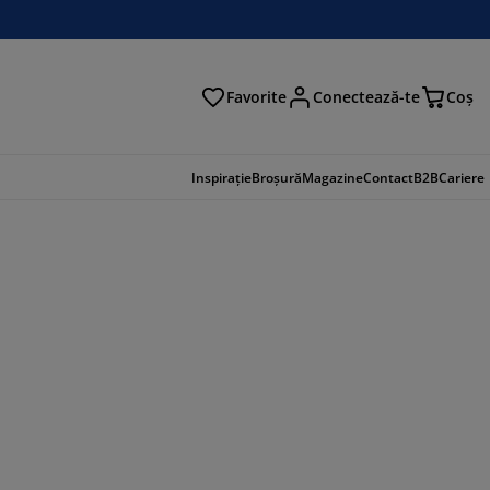
Favorite
Conectează-te
Coş
tare
Inspirație
Broșură
Magazine
Contact
B2B
Cariere