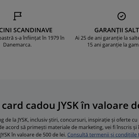
CINI SCANDINAVE
GARANȚII SALT
stră s-a înființat în 1979 în
Ai 25 de ani garanție la sal
Danemarca.
15 ani garanție la ga
 card cadou JYSK în valoare de
 de la JYSK, inclusiv știri, concursuri, inspirație și oferte c
de acord să primești materiale de marketing, vei fi înscris și 
JYSK în valoare de 500 de lei.
Consultă termenii și condițiile t