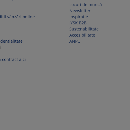
Locuri de muncă
Newsletter
itii vânzări online
Inspirație
JYSK B2B
Sustenabilitate
Accesibilitate
identialitate
ANPC
i
 contract aici