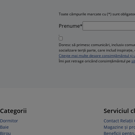
Toate câmpurile marcate cu (*) sunt obligator
Prenume*
Doresc să primesc comunicări, inclusiv comuni
socializare terță parte, care includ inspirați
Citește mai multe despre consimțământul și ut
Îmi pot retrage oricând consimțământul pe
si
Categorii
Serviciul c
Dormitor
Contact Relații 
Baie
Magazine și p
Birou
Beneficii pentru