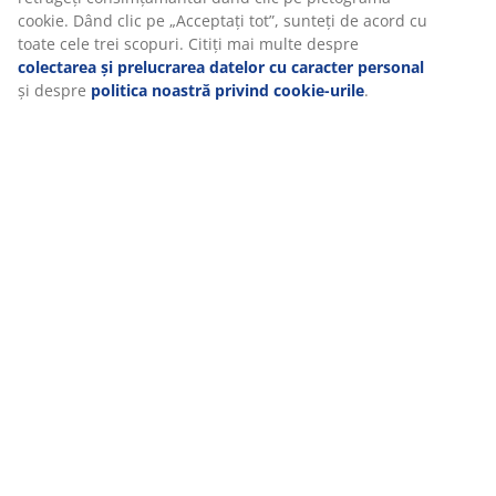
sâmbătă
15
.
08
10:00 - 20:00
cookie. Dând clic pe „Acceptați tot”, sunteți de acord cu
toate cele trei scopuri. Citiți mai multe despre
colectarea și prelucrarea datelor cu caracter personal
Contactează
și despre
politica noastră privind cookie-urile
.
CONTACT RELATII CLIENTI
MEET POSSIBILITIES
Cauți un job în retail?
RĂDĂCINI SCANDINAVE
Compania noastră s-a înființat în 1979 în Danemarca.