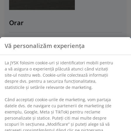
Orar
duminică
09
.
08
10:00 - 18:00
Vă personalizăm experiența
luni
10
.
08
10:00 - 20:00
La JYSK folosim cookie-uri și identificatori mobili pentru
a vă asigura o experiență plăcută atunci când vizitați
marți
11
.
08
10:00 - 20:00
site-ul nostru web. Cookie-urile colectează informații
despre dvs. pentru a securiza funcționalitatea,
statisticile și setările relevante de marketing.
miercuri
12
.
08
10:00 - 20:00
Când acceptați cookie-urile de marketing, vom partaja
joi
13
.
08
10:00 - 20:00
datele dvs. de navigare cu partenerii de marketing (de
exemplu, Google, Meta și TikTok) pentru reclame
personalizate și statice. Puteți citi mai multe despre
vineri
14
.
08
10:00 - 20:00
scopuri în secțiunea „Modificare” și puteți alege să vă
retrageți consimțământul dând clic pe pictograma