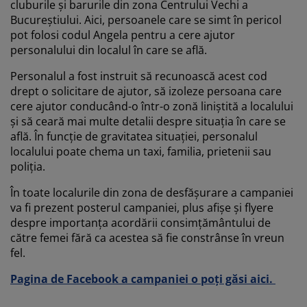
grijirea mobilierului
cluburile și barurile din zona Centrului Vechi a
luminat exterior
earșafuri
opper
orpuri de iluminat
Bucureștiului. Aici, persoanele care se simt în pericol
pot folosi codul Angela pentru a cere ajutor
amping
ulapuri
otecții de saltea
entru casă
personalului din localul în care se află.
obilier dormitor
omiere
amera copiilor
Personalul a fost instruit să recunoască acest cod
drept o solicitare de ajutor, să izoleze persoana care
ltea Copii
ccesorii pentru rufe
cere ajutor conducând-o într-o zonă liniștită a localului
și să ceară mai multe detalii despre situația în care se
află. În funcție de gravitatea situației, personalul
turi copii
localului poate chema un taxi, familia, prietenii sau
poliția.
În toate localurile din zona de desfășurare a campaniei
va fi prezent posterul campaniei, plus afișe și flyere
despre importanța acordării consimțământului de
către femei fără ca acestea să fie constrânse în vreun
fel.
Pagina de Facebook a campaniei o poți găsi aici.