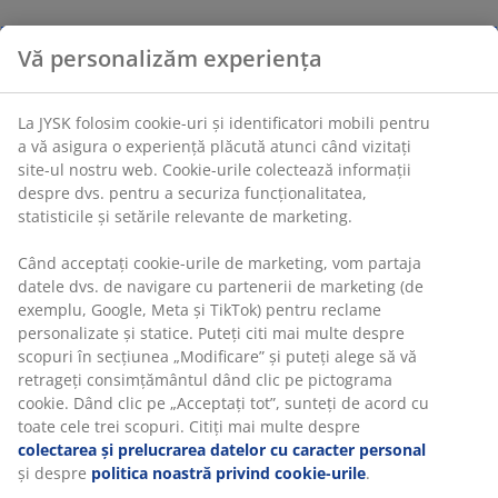
DESPRE CONSIMȚĂMÂNT
Vă personalizăm experiența
Consimțământul înseamnă a da permisiunea, a
accepta să faci ceva și a fi confortabil cu această
La JYSK folosim cookie-uri și identificatori mobili pentru
decizie.
a vă asigura o experiență plăcută atunci când vizitați
site-ul nostru web. Cookie-urile colectează informații
Nimeni nu poate fi forțat să facă ce nu vrea. Chiar dacă
despre dvs. pentru a securiza funcționalitatea,
ai ieșit la o întâlnire, nu ești obligată să mergi mai
statisticile și setările relevante de marketing.
departe.
Când acceptați cookie-urile de marketing, vom partaja
datele dvs. de navigare cu partenerii de marketing (de
exemplu, Google, Meta și TikTok) pentru reclame
personalizate și statice. Puteți citi mai multe despre
scopuri în secțiunea „Modificare” și puteți alege să vă
MEET POSSIBILITIES
retrageți consimțământul dând clic pe pictograma
Cauți un job în retail?
cookie. Dând clic pe „Acceptați tot”, sunteți de acord cu
toate cele trei scopuri. Citiți mai multe despre
colectarea și prelucrarea datelor cu caracter personal
și despre
politica noastră privind cookie-urile
.