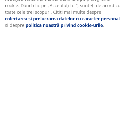
Specificații
cookie. Dând clic pe „Acceptați tot”, sunteți de acord cu
toate cele trei scopuri. Citiți mai multe despre
colectarea și prelucrarea datelor cu caracter personal
și despre
politica noastră privind cookie-urile
.
Recenzii
(
16
)
Livrare