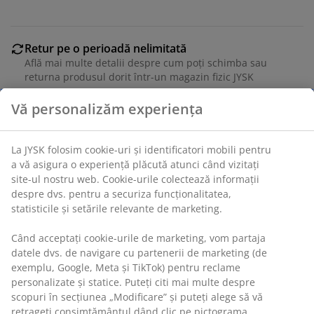
Retur pe o perioadă nelimitată
Află mai multe detalii despre cum poți schimba sau
returna produsul dorit într-un magazin fizic JYSK
Garanția prețului
Vă personalizăm experiența
Beneficiezi de garanția prețului pe o perioadă de 30 de
zile
Opțiuni flexibile de livrare
La JYSK folosim cookie-uri și identificatori mobili pentru
Alege varianta de livrare care ți se potrivește cel mai
a vă asigura o experiență plăcută atunci când vizitați
bine
site-ul nostru web. Cookie-urile colectează informații
despre dvs. pentru a securiza funcționalitatea,
statisticile și setările relevante de marketing.
Unitate de stoc: 2775000
Când acceptați cookie-urile de marketing, vom partaja
datele dvs. de navigare cu partenerii de marketing (de
Etichete
exemplu, Google, Meta și TikTok) pentru reclame
personalizate și statice. Puteți citi mai multe despre
scopuri în secțiunea „Modificare” și puteți alege să vă
retrageți consimțământul dând clic pe pictograma