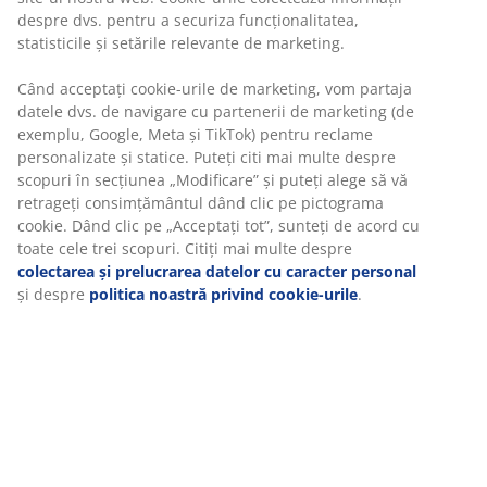
despre dvs. pentru a securiza funcționalitatea,
statisticile și setările relevante de marketing.
Când acceptați cookie-urile de marketing, vom partaja
datele dvs. de navigare cu partenerii de marketing (de
exemplu, Google, Meta și TikTok) pentru reclame
personalizate și statice. Puteți citi mai multe despre
scopuri în secțiunea „Modificare” și puteți alege să vă
retrageți consimțământul dând clic pe pictograma
cookie. Dând clic pe „Acceptați tot”, sunteți de acord cu
Decorează-ți casa cu plante și flori artificiale
toate cele trei scopuri. Citiți mai multe despre
Găsește inspirație și decorează-ți casa cu flori și plante
colectarea și prelucrarea datelor cu caracter personal
artificiale, de la buchete colorate la plante verzi tot
și despre
politica noastră privind cookie-urile
.
timpul anului.
Citește mai multe