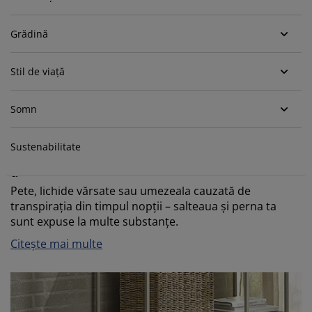
grijirea mobilierului
luminat exterior
earșafuri
opper
orpuri de iluminat
Grădină
amping
ulapuri
otecții de saltea
entru casă
Stil de viață
obilier dormitor
omiere
amera copiilor
ltea Copii
ccesorii pentru rufe
Somn
turi copii
Sustenabilitate
Protecție de saltea și protecție de pernă pentru
un mediu de somn igienic
Pete, lichide vărsate sau umezeala cauzată de
transpirația din timpul nopții – salteaua și perna ta
sunt expuse la multe substanțe.
Citește mai multe