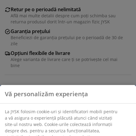
Retur pe o perioadă nelimitată
Află mai multe detalii despre cum poți schimba sau
returna produsul dorit într-un magazin fizic JYSK
Garanția prețului
Beneficiezi de garanția prețului pe o perioadă de 30 de
zile
Opțiuni flexibile de livrare
Alege varianta de livrare care ți se potrivește cel mai
bine
Masă: Lemn masiv de stejar. Ø120x75 cm Scaun:
Material textil și lemn masiv.
Unitate de stoc: S000859