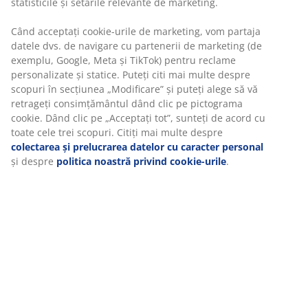
Setul are în componență următoarele
articole:
Specificații
Recenzii
(
0
)
Livrare
Vă personalizăm experiența
La JYSK folosim cookie-uri și identificatori mobili pentru a vă asi
experiență plăcută atunci când vizitați site-ul nostru web. Cookie