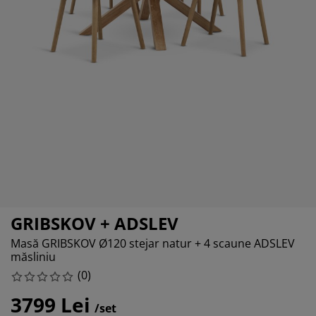
grijirea mobilierului
uminat exterior
arșafuri
pper
rpuri de iluminat
mping
lapuri
otecții de saltea
ntru casă
bilier dormitor
miere
mera copiilor
ltea Copii
cesorii pentru rufe
turi copii
GRIBSKOV + ADSLEV
Masă GRIBSKOV Ø120 stejar natur + 4 scaune ADSLEV
măsliniu
(
0
)
3799 Lei
/set