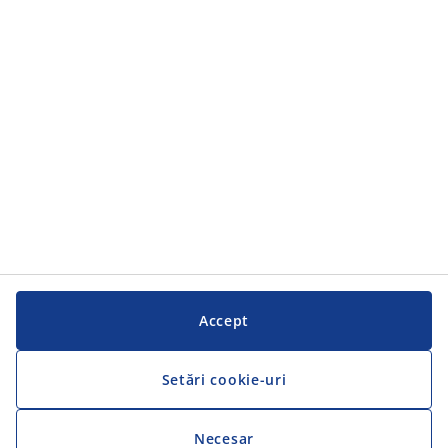
Categorii
Serviciul clienți
Serviciul clienți
JYSK
JYSK
SEDIU CENTRAL
Urmărește JYSK