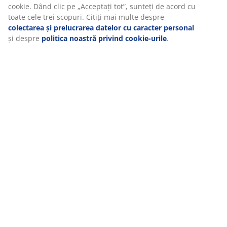
cookie. Dând clic pe „Acceptați tot”, sunteți de acord cu
toate cele trei scopuri. Citiți mai multe despre
colectarea și prelucrarea datelor cu caracter personal
și despre
politica noastră privind cookie-urile
.
MEET POSSIBILITIES
Cauți un job în retail?
RĂDĂCINI SCANDINAVE
Compania noastră s-a înființat în 1979 în Danemarca.