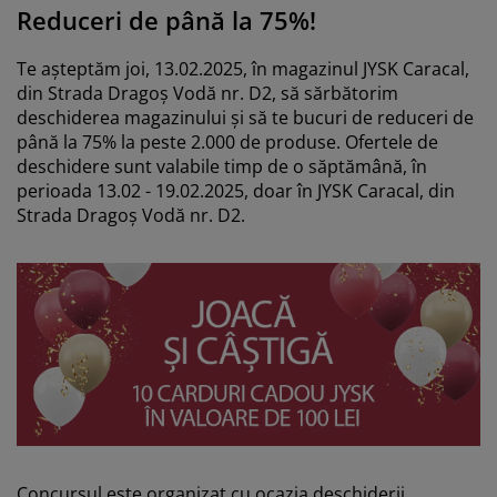
grijirea mobilierului
luminat exterior
earșafuri
opper
orpuri de iluminat
Reduceri de până la 75%!
amping
ulapuri
otecții de saltea
entru casă
Te așteptăm joi, 13.02.2025, în magazinul JYSK Caracal,
din Strada Dragoș Vodă nr. D2, să sărbătorim
obilier dormitor
omiere
amera copiilor
deschiderea magazinului și să te bucuri de reduceri de
până la 75% la peste 2.000 de produse. Ofertele de
deschidere sunt valabile timp de o săptămână, în
ltea Copii
ccesorii pentru rufe
perioada 13.02 - 19.02.2025, doar în JYSK Caracal, din
Strada Dragoș Vodă nr. D2.
turi copii
Concursul este organizat cu ocazia deschiderii