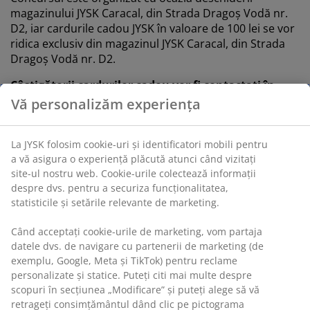
magazinului JYSK Caracal, din Strada Dragoș Vodă nr.
D2, iar cardurile cadou JYSK în valoare de 100 lei se vor
ridica exclusiv din magazinul JYSK Caracal, din Strada
Dragoș Vodă nr. D2.
Câștigătorii cardurilor cadou vor fi contactați în
termen de maxim 5 zile pe adresa de e-mail cu care
Vă personalizăm experiența
s-au înscris în concurs pentru confirmarea
premiului. Vă rugăm să nu mergeți în magazin până
La JYSK folosim cookie-uri și identificatori mobili pentru
nu veți fi contactat pe adresa de e-mail cu care v-ați
a vă asigura o experiență plăcută atunci când vizitați
înscris în concurs. Cardul cadou poate fi ridicat în
site-ul nostru web. Cookie-urile colectează informații
termen de 30 de zile de la data deschiderii
despre dvs. pentru a securiza funcționalitatea,
magazinului: 13.02.2025.
statisticile și setările relevante de marketing.
Când acceptați cookie-urile de marketing, vom partaja
datele dvs. de navigare cu partenerii de marketing (de
Vezi aici broșura cu oferte:
exemplu, Google, Meta și TikTok) pentru reclame
personalizate și statice. Puteți citi mai multe despre
scopuri în secțiunea „Modificare” și puteți alege să vă
retrageți consimțământul dând clic pe pictograma