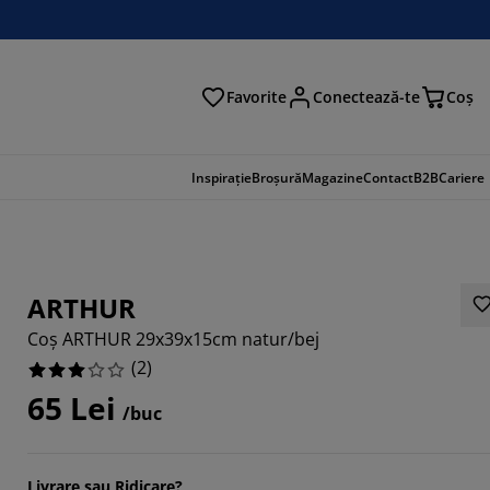
Favorite
Conectează-te
Coş
tare
Inspirație
Broșură
Magazine
Contact
B2B
Cariere
ARTHUR
Coș ARTHUR 29x39x15cm natur/bej
(
2
)
65 Lei
/buc
Livrare sau Ridicare?