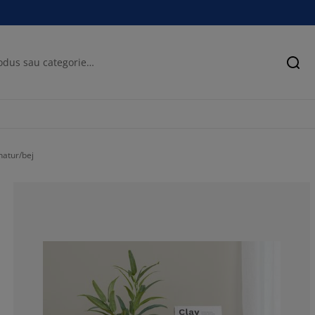
Cău
atur/bej
50%