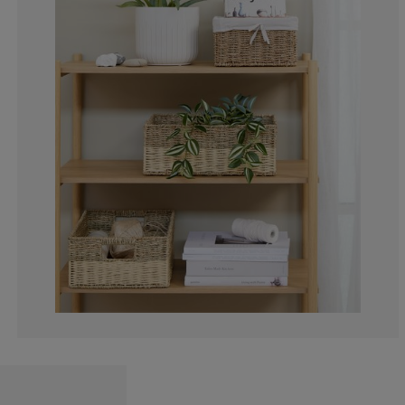
0%
0%
0%
50%