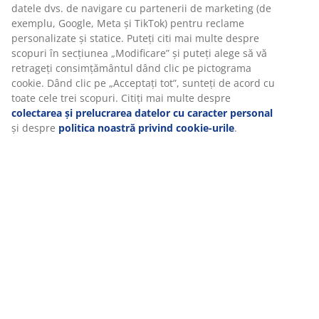
datele dvs. de navigare cu partenerii de marketing (de
exemplu, Google, Meta și TikTok) pentru reclame
personalizate și statice. Puteți citi mai multe despre
Recenzii
scopuri în secțiunea „Modificare” și puteți alege să vă
(
0
)
retrageți consimțământul dând clic pe pictograma
cookie. Dând clic pe „Acceptați tot”, sunteți de acord cu
toate cele trei scopuri. Citiți mai multe despre
colectarea și prelucrarea datelor cu caracter personal
Livrare
și despre
politica noastră privind cookie-urile
.