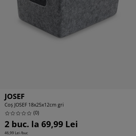
grijirea mobilierului
luminat exterior
earșafuri
opper
orpuri de iluminat
amping
ulapuri
otecții de saltea
entru casă
obilier dormitor
omiere
amera copiilor
ltea Copii
ccesorii pentru rufe
turi copii
JOSEF
Coș JOSEF 18x25x12cm gri
(
0
)
2 buc. la 69,99 Lei
46,99 Lei /buc