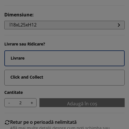
Dimensiune
:
l18xL25xH12
Livrare sau Ridicare?
Livrare
Click and Collect
Cantitate
-
+
Adaugă în coș
Retur pe o perioadă nelimitată
Află mai multe detalii despre cum poți schimba sau