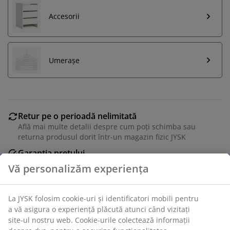
Accesorii
Umerașe
Retur pe o perioadă nelimitată
Află mai multe detalii despre cum poți schimba sau
returna produsul dorit într-un magazin fizic JYSK
Garanția prețului
Beneficiezi de garanția prețului pe o perioadă de 30 de
Vă personalizăm experiența
zile
Opțiuni flexibile de livrare
La JYSK folosim cookie-uri și identificatori mobili pentru
Alege varianta de livrare care ți se potrivește cel mai
a vă asigura o experiență plăcută atunci când vizitați
bine
site-ul nostru web. Cookie-urile colectează informații