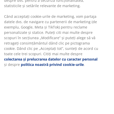
despre dvs. pentru a securiza funcționalitatea,
statisticile și setările relevante de marketing.
Furnir decorativ. Interior dulap: 3 bare pentru
umerașe. 150x200x60 cm
Când acceptați cookie-urile de marketing, vom partaja
datele dvs. de navigare cu partenerii de marketing (de
exemplu, Google, Meta și TikTok) pentru reclame
Unitate de stoc: 3670486
personalizate și statice. Puteți citi mai multe despre
Instrucțiuni de asamblare
scopuri în secțiunea „Modificare” și puteți alege să vă
retrageți consimțământul dând clic pe pictograma
cookie. Dând clic pe „Acceptați tot”, sunteți de acord cu
toate cele trei scopuri. Citiți mai multe despre
Specificații
colectarea și prelucrarea datelor cu caracter personal
și despre
politica noastră privind cookie-urile
.
Recenzii
(
14
)
Livrare