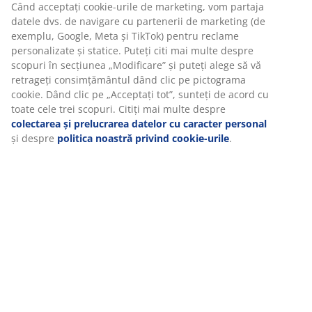
Specificații
Recenzii
(
61
)
Livrare
Vă personalizăm experiența
La JYSK folosim cookie-uri și identificatori mobili pentru a vă asi
experiență plăcută atunci când vizitați site-ul nostru web. Cookie
colectează informații despre dvs. pentru a securiza funcționalita