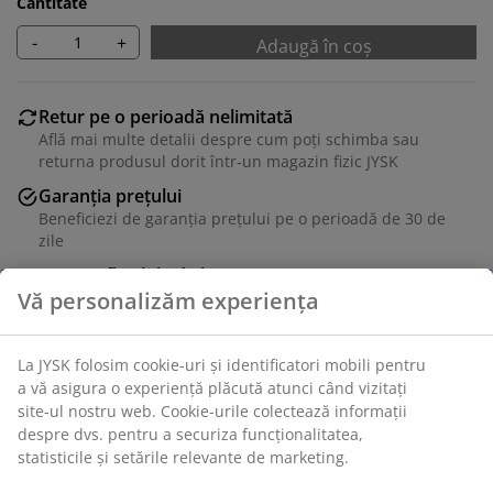
Cantitate
-
+
Adaugă în coș
Retur pe o perioadă nelimitată
Află mai multe detalii despre cum poți schimba sau
returna produsul dorit într-un magazin fizic JYSK
Garanția prețului
Beneficiezi de garanția prețului pe o perioadă de 30 de
zile
Opțiuni flexibile de livrare
Alege varianta de livrare care ți se potrivește cel mai
bine
Unitate de stoc: 3670002
Instrucțiuni de asamblare