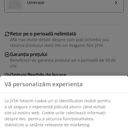
Umerașe
Retur pe o perioadă nelimitată
Află mai multe detalii despre cum poți schimba sau
returna produsul dorit într-un magazin fizic JYSK
Garanția prețului
Beneficiezi de garanția prețului pe o perioadă de 30 de
zile
Opțiuni flexibile de livrare
Alege varianta de livrare care ți se potrivește cel mai
bine
Bambus. Pliabil. 103x164x46 cm
Unitate de stoc: 3680113