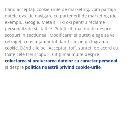
Instrucțiuni de asamblare
Specificații
Recenzii
(
210
)
Livrare