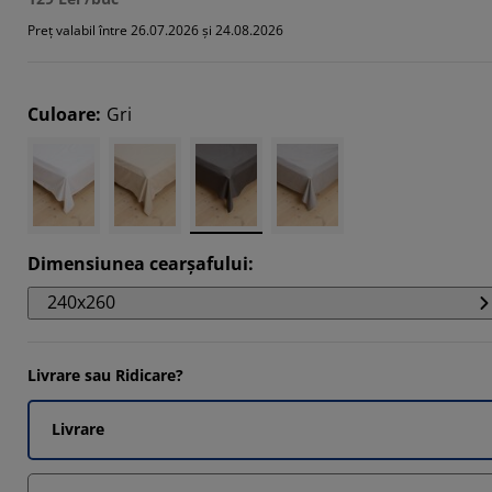
3332%
Preț valabil între 26.07.2026 și 24.08.2026
3336%
6666%
Culoare
:
Gri
Dimensiunea cearșafului
:
240x260
Livrare sau Ridicare?
Livrare