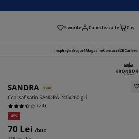
Favorite
Conectează-te
Coş
tare
Inspirație
Broșură
Magazine
Contact
B2B
Cariere
SANDRA
Gold
Cearșaf satin SANDRA 240x260 gri
(
24
)
-45%
70 Lei
6667%
/buc
129 Lei /buc