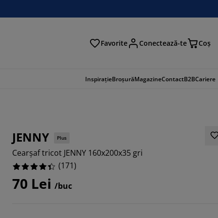
Favorite
Conectează-te
Coş
tare
Inspirație
Broșură
Magazine
Contact
B2B
Cariere
JENNY
Plus
Cearșaf tricot JENNY 160x200x35 gri
(
171
)
70 Lei
/buc
837%