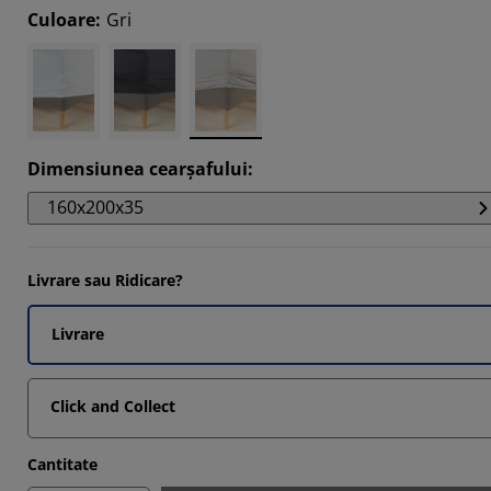
8536%
Culoare
:
Gri
842%
134%
122%
Dimensiunea cearșafului
:
160x200x35
Livrare sau Ridicare?
Livrare
Click and Collect
Cantitate