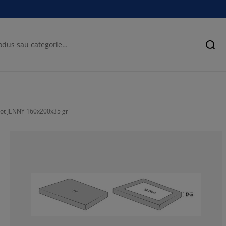
Cău
cot JENNY 160x200x35 gri
73.09941520467