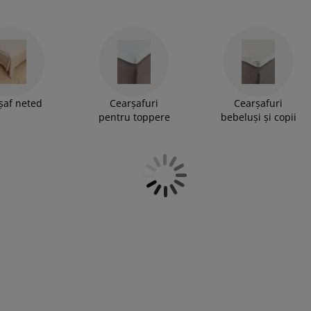
șaf neted
Cearșafuri
Cearșafuri
pentru toppere
bebeluși și copii