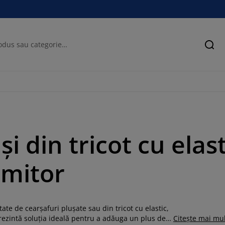
Cău
i din tricot cu elast
rmitor
tate de cearșafuri plușate sau din tricot cu elastic,
prezintă soluția ideală pentru a adăuga un plus de
Citește mai mu