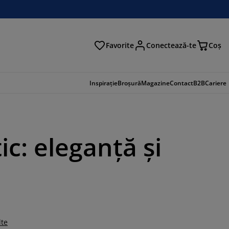
Favorite
Conectează-te
Coş
tare
Inspirație
Broșură
Magazine
Contact
B2B
Cariere
ic: eleganță și
lte