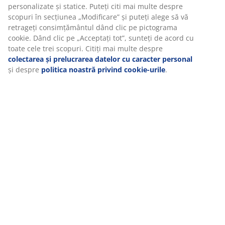
Vă personalizăm experiența
Livrare
La JYSK folosim cookie-uri și identificatori mobili pentru a vă
asigura o experiență plăcută atunci când vizitați site-ul nostru
web. Cookie-urile colectează informații despre dvs. pentru a
securiza funcționalitatea, statisticile și setările relevante de
marketing.
Când acceptați cookie-urile de marketing, vom partaja datele dv
de navigare cu partenerii de marketing (de exemplu, Google,
Meta și TikTok) pentru reclame personalizate și statice. Puteți cit
mai multe despre scopuri în secțiunea „Modificare” și puteți
alege să vă retrageți consimțământul dând clic pe pictograma
cookie. Dând clic pe „Acceptați tot”, sunteți de acord cu toate ce
trei scopuri. Citiți mai multe despre
colectarea și prelucrarea
datelor cu caracter personal
și despre
politica noastră privind
cookie-urile
.