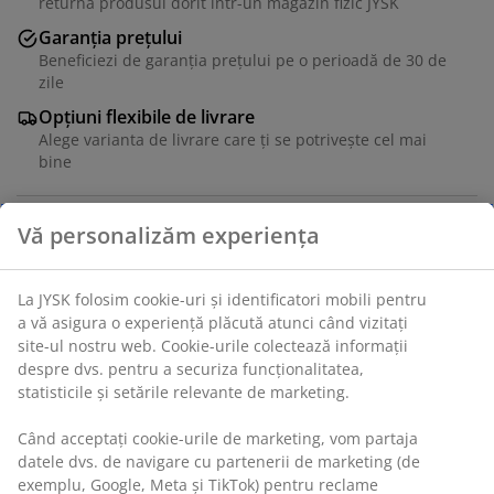
returna produsul dorit într-un magazin fizic JYSK
Garanția prețului
Beneficiezi de garanția prețului pe o perioadă de 30 de
zile
Opțiuni flexibile de livrare
Alege varianta de livrare care ți se potrivește cel mai
bine
Unitate de stoc: 1852030
Specificații
Recenzii
(
1
)