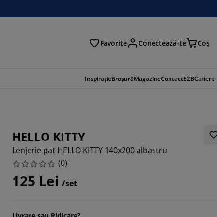
Favorite
Conectează-te
Coş
tare
Inspirație
Broșură
Magazine
Contact
B2B
Cariere
HELLO KITTY
Lenjerie pat HELLO KITTY 140x200 albastru
(
0
)
125 Lei
/set
Livrare sau Ridicare?