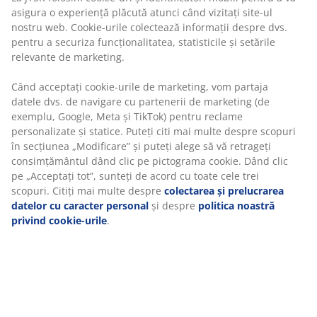
personalizate și statice. Puteți citi mai multe despre
proces de filare cu gel, care conferă fibrelor o
scopuri în secțiunea „Modificare” și puteți alege să vă
conductivitate termică ridicată. Aceasta înseamnă că
retrageți consimțământul dând clic pe pictograma
fibrele oferă un efect imediat de răcorire. De
cookie. Dând clic pe „Acceptați tot”, sunteți de acord cu
asemenea, elimină eficient căldura corpului.
toate cele trei scopuri. Citiți mai multe despre
colectarea și prelucrarea datelor cu caracter personal
Suport țintit
și despre
politica noastră privind cookie-urile
.
Salteaua este concepută pentru a oferi un suport
specific prin combinarea zonelor și straturilor de
confort. Este împărțită în 7 zone de confort, fiecare
dintre ele susținând zone cheie ale corpului, cum ar fi
zona lombară și umerii. Este alcătuită din 5 straturi de
confort, care includ arcuri Pocket și spumă cu
memorie, fiecare contribuind la profunzime și la
suportul general. Împreună, aceste elemente
promovează un suport specific și un confort echilibrat
pe tot parcursul nopții.
Arcuri Pocket
Nucleul saltelei are un strat de 9 cm de arcuri Pocket,
cu 260 de arcuri/m². Arcurile creează o saltea flexibilă și
care oferă susținere, ce se adaptează contururilor