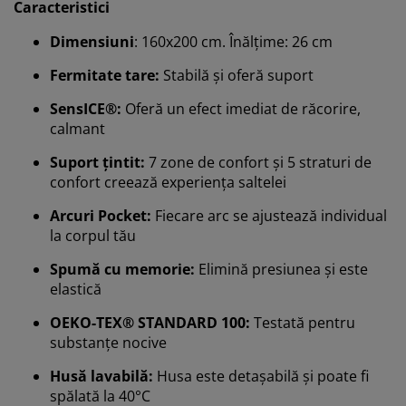
Caracteristici
Dimensiuni
: 160x200 cm. Înălțime: 26 cm
Fermitate tare:
Stabilă și oferă suport
SensICE®:
Oferă un efect imediat de răcorire,
calmant
Suport țintit:
7 zone de confort și 5 straturi de
confort creează experiența saltelei
Arcuri Pocket:
Fiecare arc se ajustează individual
la corpul tău
Spumă cu memorie:
Elimină presiunea și este
elastică
OEKO-TEX® STANDARD 100:
Testată pentru
substanțe nocive
Husă lavabilă:
Husa este detașabilă și poate fi
spălată la 40°C