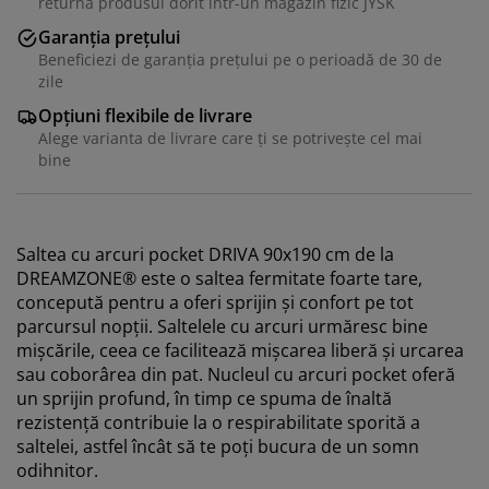
returna produsul dorit într-un magazin fizic JYSK
Garanția prețului
Beneficiezi de garanția prețului pe o perioadă de 30 de
zile
Opțiuni flexibile de livrare
Alege varianta de livrare care ți se potrivește cel mai
bine
Saltea cu arcuri pocket DRIVA 90x190 cm de la
DREAMZONE® este o saltea fermitate foarte tare,
concepută pentru a oferi sprijin și confort pe tot
parcursul nopții. Saltelele cu arcuri urmăresc bine
mișcările, ceea ce facilitează mișcarea liberă și urcarea
sau coborârea din pat. Nucleul cu arcuri pocket oferă
un sprijin profund, în timp ce spuma de înaltă
rezistență contribuie la o respirabilitate sporită a
saltelei, astfel încât să te poți bucura de un somn
odihnitor.