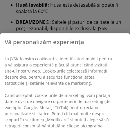
Husă lavabilă:
Husa este detașabilă și poate fi
spălată la 60°C
DREAMZONE®:
Saltele și paturi de calitate la un
preț rezonabil, disponibile exclusiv la JYSK
Perioadă de probă 100 de zile și garanție 25 de
Vă personalizăm experiența
ani:
O alegere de încredere și de lungă durată
Fermitate foarte tare
La JYSK folosim cookie-uri și identificatori mobili pentru
O saltea foarte fermă îți oferă un sprijin instantaneu,
a vă asigura o experiență plăcută atunci când vizitați
ceea ce asigură o scufundare minimă pe tot parcursul
site-ul nostru web. Cookie-urile colectează informații
nopții. Deși confortul variază de la o persoană la alta, în
despre dvs. pentru a securiza funcționalitatea,
general, cu cât ești mai greu, cu atât salteaua ar trebui
statisticile și setările relevante de marketing.
să fie mai fermă și invers. Salteaua ar trebui să fie
suficient de moale sau fermă pentru a menține coloana
Când acceptați cookie-urile de marketing, vom partaja
vertebrală aliniată în linie dreaptă.
datele dvs. de navigare cu partenerii de marketing (de
exemplu, Google, Meta și TikTok) pentru reclame
Suport țintit
personalizate și statice. Puteți citi mai multe despre
Salteaua este concepută pentru a oferi suport țintit
scopuri în secțiunea „Modificare” și puteți alege să vă
prin combinarea zonelor de confort și a straturilor.
retrageți consimțământul dând clic pe pictograma