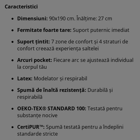
Caracteristici
Dimensiuni:
90x190 cm. Înălțime: 27 cm
Fermitate foarte tare:
Suport puternic imediat
Suport țintit:
7 zone de confort și 4 straturi de
confort creează experiența saltelei
Arcuri pocket:
Fiecare arc se ajustează individual
la corpul tău
Latex:
Modelator și respirabil
Spumă de înaltă rezistență:
Durabilă și
respirabilă
OEKO-TEX® STANDARD 100:
Testată pentru
substanțe nocive
CertiPUR™:
Spumă testată pentru a îndeplini
standarde stricte