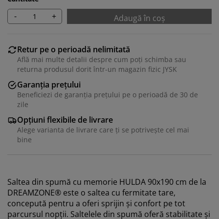
-
+
Adaugă în coș
Retur pe o perioadă nelimitată
Află mai multe detalii despre cum poți schimba sau
returna produsul dorit într-un magazin fizic JYSK
Garanția prețului
Beneficiezi de garanția prețului pe o perioadă de 30 de
zile
Opțiuni flexibile de livrare
Alege varianta de livrare care ți se potrivește cel mai
bine
Saltea din spumă cu memorie HULDA 90x190 cm de la
DREAMZONE® este o saltea cu fermitate tare,
concepută pentru a oferi sprijin și confort pe tot
parcursul nopții. Saltelele din spumă oferă stabilitate și