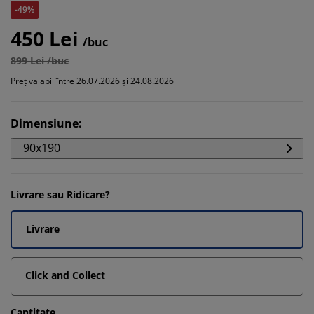
-49%
450 Lei
/buc
899 Lei /buc
Preț valabil între 26.07.2026 și 24.08.2026
Dimensiune
:
90x190
Livrare sau Ridicare?
Livrare
Click and Collect
Cantitate