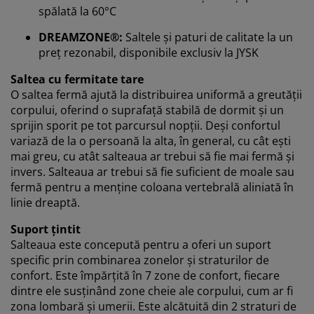
spălată la 60°C
Vă personalizăm experiența
DREAMZONE®:
Saltele și paturi de calitate la un
preț rezonabil, disponibile exclusiv la JYSK
La JYSK folosim cookie-uri și identificatori mobili pentru
a vă asigura o experiență plăcută atunci când vizitați
Saltea cu fermitate tare
site-ul nostru web. Cookie-urile colectează informații
O saltea fermă ajută la distribuirea uniformă a greutății
despre dvs. pentru a securiza funcționalitatea,
corpului, oferind o suprafață stabilă de dormit și un
statisticile și setările relevante de marketing.
sprijin sporit pe tot parcursul nopții. Deși confortul
variază de la o persoană la alta, în general, cu cât ești
Când acceptați cookie-urile de marketing, vom partaja
mai greu, cu atât salteaua ar trebui să fie mai fermă și
datele dvs. de navigare cu partenerii de marketing (de
invers. Salteaua ar trebui să fie suficient de moale sau
exemplu, Google, Meta și TikTok) pentru reclame
fermă pentru a menține coloana vertebrală aliniată în
personalizate și statice. Puteți citi mai multe despre
linie dreaptă.
scopuri în secțiunea „Modificare” și puteți alege să vă
retrageți consimțământul dând clic pe pictograma
Suport țintit
cookie. Dând clic pe „Acceptați tot”, sunteți de acord cu
Salteaua este concepută pentru a oferi un suport
toate cele trei scopuri. Citiți mai multe despre
specific prin combinarea zonelor și straturilor de
colectarea și prelucrarea datelor cu caracter personal
confort. Este împărțită în 7 zone de confort, fiecare
și despre
politica noastră privind cookie-urile
.
dintre ele susținând zone cheie ale corpului, cum ar fi
zona lombară și umerii. Este alcătuită din 2 straturi de