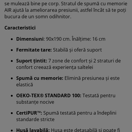
se mulează bine pe corp. Stratul de spumă cu memorie
AIR ajută la ameliorarea presiunii, astfel încât să te poți
bucura de un somn odihnitor.
Caracteristici
Dimensiuni
: 90x190 cm. Înălțime: 16 cm
Fermitate tare:
Stabilă și oferă suport
Suport țintit:
7 zone de confort și 2 straturi de
confort creează experiența saltelei
Spumă cu memorie:
Elimină presiunea și este
elastică
OEKO-TEX® STANDARD 100:
Testată pentru
substanțe nocive
CertiPUR™:
Spumă testată pentru a îndeplini
standarde stricte
Husă lavabilă:
Husa este detașabilă și poate fi