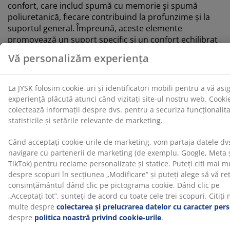
confort, care includ spumă cu memorie și spumă
poliuretanică, fiecare contribuind la profunzime și la
suportul general. Împreună, aceste elemente
promovează un suport specific și un confort echilibrat
pe tot parcursul nopții.
Spumă cu memorie
Spuma cu memorie se mulează perfect pe corpul tău.
Distribuie uniform greutatea, ceea ce ajută la
reducerea presiunii asupra mușchilor și articulațiilor.
Deoarece spuma cu memorie are o structură cu celule
închise, s-ar putea să fie puțin mai caldă decât alte
tipuri de spumă, cum ar fi spuma cu memorie AIR sau
spuma Comfort+.
OEKO-TEX® STANDARD 100
Această saltea este certificată OEKO-TEX® STANDARD
100. Asta înseamnă că fiecare componentă, de la
țesături și umpluturi până la ațe și fermoare, este
testată de institute independente OEKO-TEX® și
îndeplinește limite stricte pentru substanțele nocive.