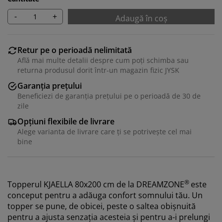
-
+
Adaugă în coș
Retur pe o perioadă nelimitată
Află mai multe detalii despre cum poți schimba sau
returna produsul dorit într-un magazin fizic JYSK
Garanția prețului
Beneficiezi de garanția prețului pe o perioadă de 30 de
zile
Opțiuni flexibile de livrare
Alege varianta de livrare care ți se potrivește cel mai
bine
®
Topperul KJAELLA 80x200 cm de la
DREAMZONE
este
conceput pentru a adăuga confort somnului tău. Un
topper se pune, de obicei, peste o saltea obișnuită
pentru a ajusta senzația acesteia și pentru a-i prelungi