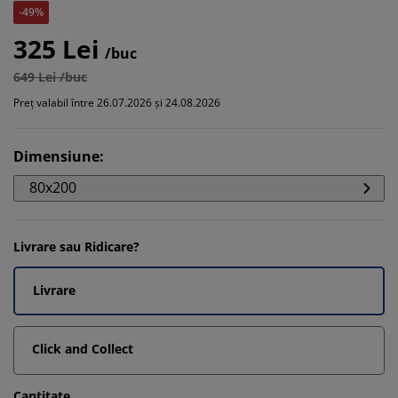
-49%
325 Lei
/buc
649 Lei /buc
Preț valabil între 26.07.2026 și 24.08.2026
Dimensiune
:
80x200
Livrare sau Ridicare?
Livrare
Click and Collect
Cantitate