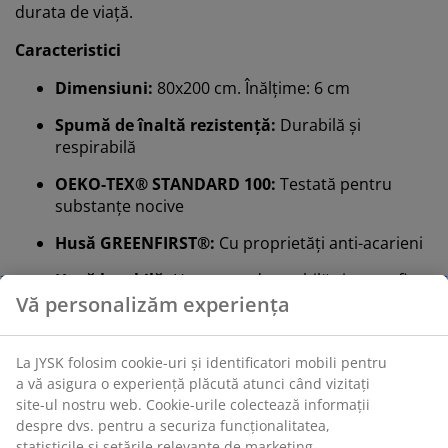
durata de viață.
Caracteristici
Dimensiuni:
80x200 cm. Înălțime: 6 cm
Spumă de înaltă rezistență:
Durabilă și
respirabilă
OEKO-TEX® STANDARD 100:
Testată pentru
substanțe nocive
Husă GREENFIRST®:
Cu proprietăți anti-acarieni
Husă lavabilă:
Husa este detașabilă și poate fi
spălată la 60°C
DREAMZONE®:
Saltele și paturi de calitate la un
preț rezonabil, disponibile exclusiv la JYSK
Spumă de înaltă rezistență
Spuma durabilă de înaltă rezistență oferă o saltea
flexibilă și elastică. Are o densitate mare și o