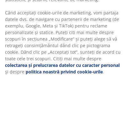
durabilitate lungă. Structura sa cu celule deschise o
face mai respirabilă decât spuma poliuretanică
obișnuită.
OEKO-TEX® STANDARD 100
Acest topper este certificat OEKO-TEX® STANDARD 100.
Asta înseamnă că fiecare componentă, de la țesături și
umpluturi până la ațe și fermoare, este testată de
institute independente OEKO-TEX® și îndeplinește
limite stricte pentru substanțele nocive.
Husă GREENFIRST®
Husa topperului este tratată cu biocid GREENFIRST®,
care conține substanța activă Geraniol. Tratamentul cu
Geraniol are proprietăți anti-acarieni. Geraniolul este
clasificat ca fiind sensibilizant pentru piele și trebuie
evitat contactul direct cu pielea. Acoperiți întotdeauna
cu un cearșaf.
Husă lavabilă
Topperul are o husă cu fermoar care poate fi ușor