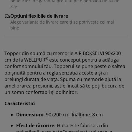
Beneficiezi de garanția prețului pe o perioadă de 30 de
zile
Opțiuni flexibile de livrare
Alege varianta de livrare care ți se potrivește cel mai
bine
Topper din spumă cu memorie AIR BOKSELVI 90x200
®
cm de la
WELLPUR
este conceput pentru a adăuga
confort somnului tău. Topperul se pune peste o saltea
obișnuită pentru a regla senzația acesteia și a-i
prelungi durata de viață. Spuma cu memorie ajută la
ameliorarea presiunii, astfel încât să te poți bucura de
un somn confortabil și odihnitor.
Caracteristici
Dimensiuni
: 90x200 cm. Înălțime: 8 cm
Vă personalizăm experiența
Efect de răcorire:
Husa este fabricată din
polietilenă, care este în mod natural rece la