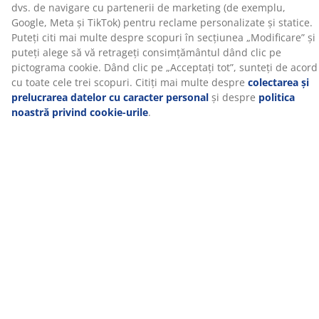
saltea. Distribuie uniform greutatea, ceea ce ajută la
reducerea presiunii asupra mușchilor și articulațiilor.
În plus, spuma cu memorie AIR nu este afectată de
temperatura camerei, așa că rămâne elastică și oferă
susținere, chiar și într-un mediu de dormit răcoros.
OEKO-TEX® STANDARD 100
Acest topper este certificat OEKO-TEX® STANDARD 100.
Asta înseamnă că fiecare componentă, de la țesături și
umpluturi până la ațe și fermoare, este testată de
institute independente OEKO-TEX® și îndeplinește
limite stricte pentru substanțele nocive.
Husă lavabilă
Salteaua are o husă cu fermoar care poate fi ușor
îndepărtată și spălată la mașină la 40°C pentru a o
menține proaspătă și curată.
WELLPUR®
WELLPUR® este un brand scandinav care oferă saltele
și perne din spumă cu memorie, care ameliorează