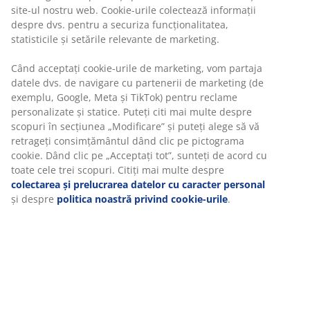
bine
Set de 2 coșuri ghiveci din kubu împletit și rattan cu
căptușeală din plastic. Aceste coșuri versatile și rustice
sunt ideale pentru plante sau depozitare decorativă.
Mânerele facilitează mutarea și plasarea coșurilor
după dorință. Ø50/40 x H58/48 cm
Unitate de stoc: 6426003
Specificații
Recenzii
(
140
)