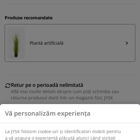
Produse recomandate
Plantă artificială
Retur pe o perioadă nelimitată
Află mai multe detalii despre cum poți schimba sau
returna produsul dorit într-un magazin fizic JYSK
Garanția prețului
Beneficiezi de garanția prețului pe o perioadă de 30 de
zile
Opțiuni flexibile de livrare
Alege varianta de livrare care ți se potrivește cel mai