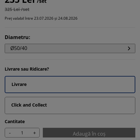
/set
325 Lei /set
Preț valabil între 23.07.2026 și 24.08.2026
Diametru
:
Ø50/40
Livrare sau Ridicare?
Livrare
Click and Collect
Cantitate
-
+
Adaugă în coș