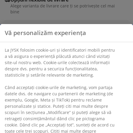
Alege varianta de livrare care ți se potrivește cel mai
bine
Vă personalizăm experiența
Izopren din spumă poliuretanică și poliester.
Autogonflabil. 60x190x5 cm
La JYSK folosim cookie-uri și identificatori mobili pentru
a vă asigura o experiență plăcută atunci când vizitați
Unitate de stoc: 4726002
site-ul nostru web. Cookie-urile colectează informații
despre dvs. pentru a securiza funcționalitatea,
statisticile și setările relevante de marketing.
Specificații
Când acceptați cookie-urile de marketing, vom partaja
datele dvs. de navigare cu partenerii de marketing (de
exemplu, Google, Meta și TikTok) pentru reclame
personalizate și statice. Puteți citi mai multe despre
Recenzii
scopuri în secțiunea „Modificare” și puteți alege să vă
(
1
)
retrageți consimțământul dând clic pe pictograma
cookie. Dând clic pe „Acceptați tot”, sunteți de acord cu
toate cele trei scopuri. Citiți mai multe despre