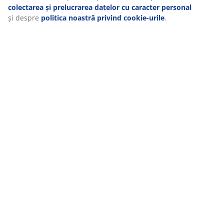
colectarea și prelucrarea datelor cu caracter personal
Livrare
și despre
politica noastră privind cookie-urile
.