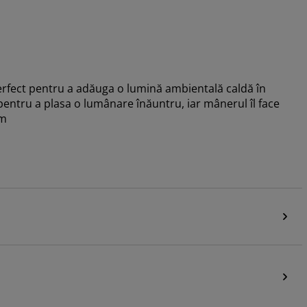
 Perfect pentru a adăuga o lumină ambientală caldă în
l pentru a plasa o lumânare înăuntru, iar mânerul îl face
cm