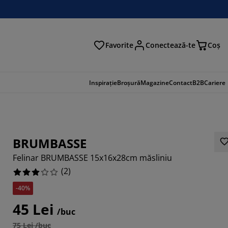
Favorite
Conectează-te
Coş
tare
Inspirație
Broșură
Magazine
Contact
B2B
Cariere
BRUMBASSE
Felinar BRUMBASSE 15x16x28cm măsliniu
(
2
)
-40%
45 Lei
/buc
75 Lei /buc