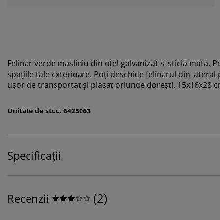
Felinar verde masliniu din oțel galvanizat și sticlă mată.
spațiile tale exterioare. Poți deschide felinarul din latera
ușor de transportat și plasat oriunde dorești. 15x16x28 
Unitate de stoc: 6425063
Specificații
(
2
)
Recenzii