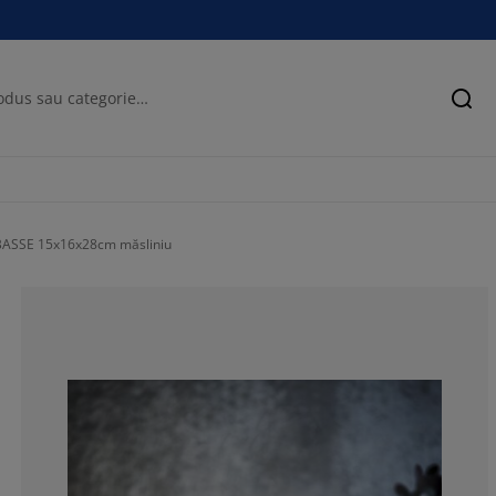
Cău
BASSE 15x16x28cm măsliniu
50%