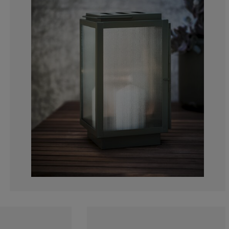
0%
0%
0%
50%