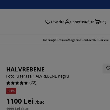
Favorite
Conectează-te
Coş
tare
Inspirație
Broșură
Magazine
Contact
B2B
Cariere
HALVREBENE
Fotoliu terasă HALVREBENE negru
(
22
)
-44%
1100 Lei
/buc
4545%
1999 Lei /buc