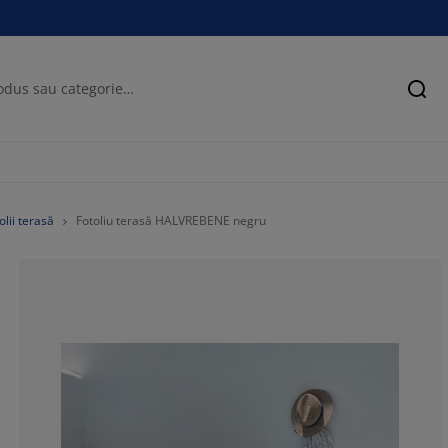
Cău
olii terasă
Fotoliu terasă HALVREBENE negru
95.4545454545