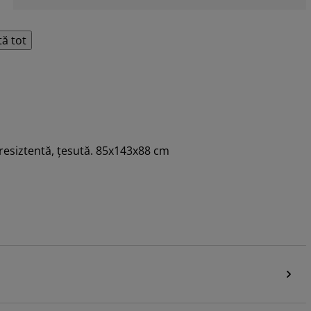
tă tot
ă resiztentă, țesută. 85x143x88 cm