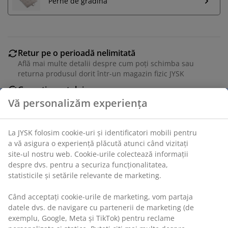
Perne de grădină
Retur pe o perioadă nelimitată
Află mai multe detalii despre cum poți schimba sau
returna produsul dorit într-un magazin fizic JYSK
Garanția prețului
Beneficiezi de garanția prețului pe o perioadă de 30 de
Vă personalizăm experiența
zile
Opțiuni flexibile de livrare
La JYSK folosim cookie-uri și identificatori mobili pentru
Alege varianta de livrare care ți se potrivește cel mai
a vă asigura o experiență plăcută atunci când vizitați
bine
site-ul nostru web. Cookie-urile colectează informații
despre dvs. pentru a securiza funcționalitatea,
statisticile și setările relevante de marketing.
Scaun stivuibil gri închis, din plastic, cu protecție
Când acceptați cookie-urile de marketing, vom partaja
împotriva UV pentru a preveni decolorarea. Scaunul de
datele dvs. de navigare cu partenerii de marketing (de
grădină poate fi stivuit pentru depozitare compactă.
exemplu, Google, Meta și TikTok) pentru reclame