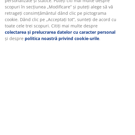
personalizate și statice. Puteți citi mai multe despre
scopuri în secțiunea „Modificare” și puteți alege să vă
Unitate de stoc: 3726174
retrageți consimțământul dând clic pe pictograma
Instrucțiuni de asamblare
cookie. Dând clic pe „Acceptați tot”, sunteți de acord cu
toate cele trei scopuri. Citiți mai multe despre
colectarea și prelucrarea datelor cu caracter personal
și despre
politica noastră privind cookie-urile
.
Specificații
Recenzii
(
7
)
Livrare