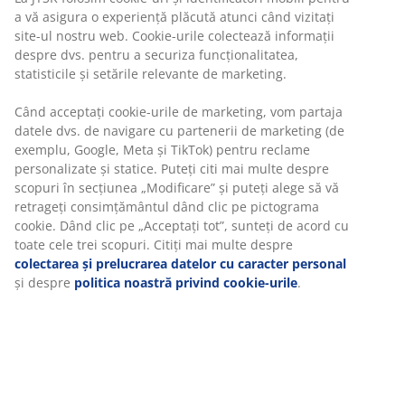
Ø320x265 cm
Caracteristici
Funcția de înclinare:
Înclină capul umbrelei
pentru a oferi umbră într-un alt unghi
Manivelă:
Deschide și închide umbrela fără efort
Protecție UV:
Protejează umbrela împotriva
decolorării
Impermeabilă:
Copertina este rezistentă la
ploaie și rouă
Ventilație:
Spațiile de ventilare din copertină
reduc presiunea vântului
Picior din oțel:
Robust și durabil
Suport de umbrelă și husă:
Se pot cumpăra
separat
Funcția de înclinare