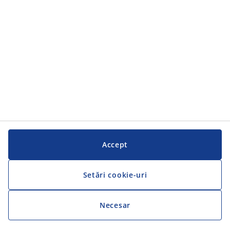
Serviciul clienți
Serviciul clienți
JYSK
JYSK
SEDIU CENTRAL
Urmărește JYSK