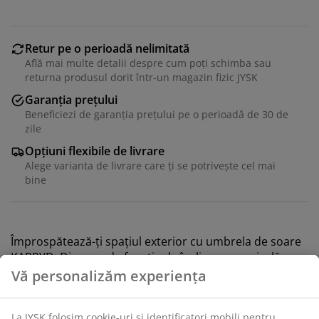
Retur pe o perioadă nelimitată
Află mai multe detalii despre cum poți schimba sau
returna produsul dorit într-un magazin fizic JYSK
Garanția prețului
Beneficiezi de garanția prețului pe o perioadă de 30 de
zile
Opțiuni flexibile de livrare
Alege varianta de livrare care ți se potrivește cel mai
bine
Împrospătează-ți spațiul exterior cu umbrela de soare
KARRYD. Dispune de funcție de înclinare, manivelă,
calotă cu protecție UV, e impermeabilă și are picior din
oțel cu aspect de lemn, această umbrelă de soare de
grădină maro oferă atât stil, cât și funcționalitate.