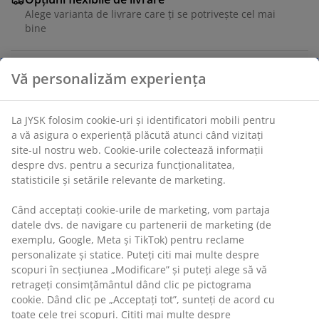
Alege varianta de livrare care ți se potrivește cel mai
bine
Lemn masiv și oțel. Cu pernă din material textil.
100x50x34 cm
Unitate de stoc: 3833729
Instrucțiuni de asamblare
Vă personalizăm experiența
Specificații
La JYSK folosim cookie-uri și identificatori mobili pentru a vă
asigura o experiență plăcută atunci când vizitați site-ul
nostru web. Cookie-urile colectează informații despre dvs.
pentru a securiza funcționalitatea, statisticile și setările
Recenzii
relevante de marketing.
(
440
)
Când acceptați cookie-urile de marketing, vom partaja datele