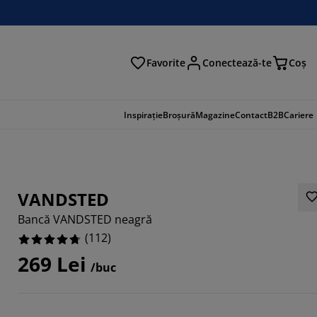
Favorite
Conectează-te
Coş
tare
Inspirație
Broșură
Magazine
Contact
B2B
Cariere
VANDSTED
Bancă VANDSTED neagră
(
112
)
269 Lei
/buc
2857%