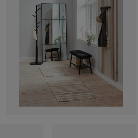
8.03571428571
2.678571428571
1.785714285714
2.678571428571