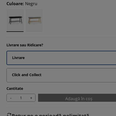
4286%
Culoare
:
Negru
4284%
2856%
4284%
Livrare sau Ridicare?
Livrare
Click and Collect
Cantitate
-
+
Adaugă în coș
Retur pe o perioadă nelimitată