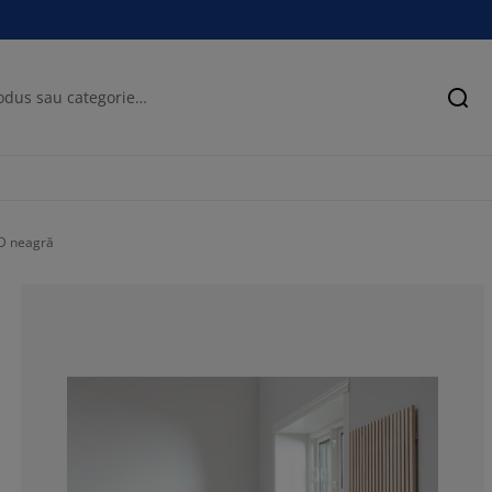
Cău
D neagră
84.8214285714