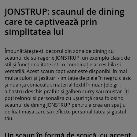
grijirea mobilierului
luminat exterior
earșafuri
opper
orpuri de iluminat
JONSTRUP: scaunul de dining
amping
ulapuri
otecții de saltea
entru casă
care te captivează prin
simplitatea lui
obilier dormitor
omiere
amera copiilor
ltea Copii
ccesorii pentru rufe
Îmbunătățește-ți decorul din zona de dining cu
scaunul de sufragerie JONSTRUP, un exemplu clasic de
turi copii
stil și funcționalitate într-o combinație accesibilă și
versatilă. Acest scaun captivant este disponibil în mai
multe culori și țesături - imitație de piele în negru clasic
și nuanța coniacului, material textil în nuanțele gri,
albastru deschis prăfuit și galben curry sau muștar. Îți
poți reînnoi și personaliza cu ușurință casa folosind
scaunul de dining JONSTRUP pentru a crea un spațiu
de luat masa care să reflecte personalitatea și gustul
tău.
Un scaun în formă de scoică, cu accent