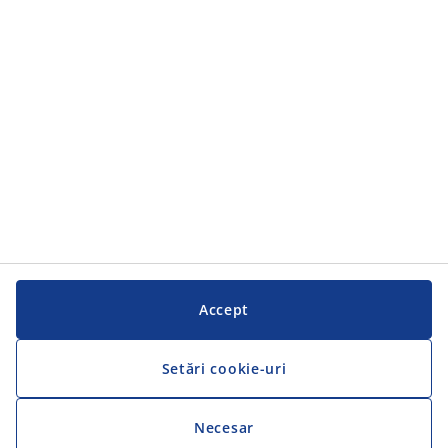
Serviciul clienți
Serviciul clienți
JYSK
JYSK
SEDIU CENTRAL
Urmărește JYSK
Accept
Setări cookie-uri
Necesar