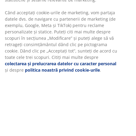
Trage perdelele dacă îți dorești mai multă lumină sau
Când acceptați cookie-urile de marketing, vom partaja
dacă vrei să arunci o privire în afara locuinței, din
datele dvs. de navigare cu partenerii de marketing (de
confortul patului tău.
exemplu, Google, Meta și TikTok) pentru reclame
personalizate și statice. Puteți citi mai multe despre
scopuri în secțiunea „Modificare” și puteți alege să vă
retrageți consimțământul dând clic pe pictograma
cookie. Dând clic pe „Acceptați tot”, sunteți de acord cu
toate cele trei scopuri. Citiți mai multe despre
colectarea și prelucrarea datelor cu caracter personal
și despre
politica noastră privind cookie-urile
.