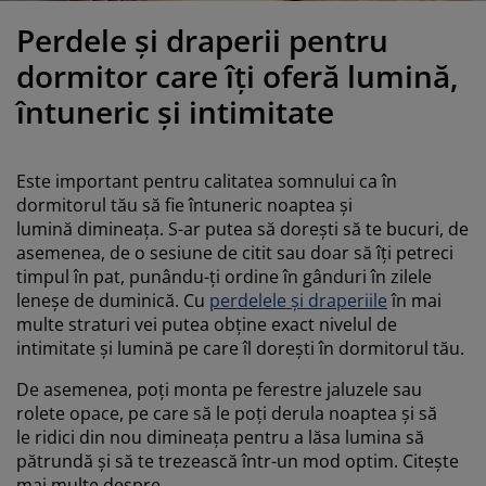
grijirea mobilierului
luminat exterior
earșafuri
opper
orpuri de iluminat
Perdele și draperii pentru
amping
ulapuri
otecții de saltea
entru casă
dormitor care îți oferă lumină,
întuneric și intimitate
obilier dormitor
omiere
amera copiilor
ltea Copii
ccesorii pentru rufe
Este important pentru calitatea somnului ca în
dormitorul tău să fie întuneric noaptea și
turi copii
lumină dimineața. S-ar putea să dorești să te bucuri, de
asemenea, de o sesiune de citit sau doar să îți petreci
timpul în pat, punându-ți ordine în gânduri în zilele
leneșe de duminică. Cu
perdelele și draperiile
în mai
multe straturi vei putea obține exact nivelul de
intimitate și lumină pe care îl dorești în dormitorul tău.
De asemenea, poți monta pe ferestre jaluzele sau
rolete opace, pe care să le poți derula noaptea și să
le ridici din nou dimineața pentru a lăsa lumina să
pătrundă și să te trezească într-un mod optim. Citește
mai multe despre