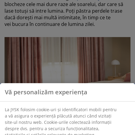
blocheze cele mai dure raze ale soarelui, dar care să
lase totuși să intre lumina. Poți păstra perdele trase
dacă dorești mai multă intimitate, în timp ce te
vei bucura în continuare de lumina zilei.
Vă personalizăm experiența
La JYSK folosim cookie-uri și identificatori mobili pentru
a vă asigura o experiență plăcută atunci când vizitați
site-ul nostru web. Cookie-urile colectează informații
despre dvs. pentru a securiza funcționalitatea,
statisticile și setările relevante de marketing.