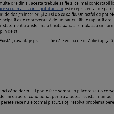
ulte ore din zi, acesta trebuie să fie și cel mai confortabil 
re scriam aici la începutul anului
, este reprezentat de patur
i de design interior. Și au și de ce să fie. Un astfel de pat 
principală este reprezentată de un pat cu tăblie tapițată are
r statement transformă o ținută banală, simplă sau uniformă
lin de stil.
Există și avantaje practice, fie că e vorba de o tăblie tapițat
ci când dormi. Îți poate face somnul o plăcere sau o corvoa
dormi cu aerul condiționat pentru a putea rezista în timpul 
n perete rece nu e tocmai plăcut. Poți rezolva problema pereț