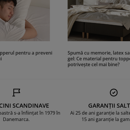
opperul pentru a preveni
Spumă cu memorie, latex s
i
gel: Ce material pentru toppe
potrivește cel mai bine?
CINI SCANDINAVE
GARANȚII SALT
stră s-a înființat în 1979 în
Ai 25 de ani garanție la sal
Danemarca.
15 ani garanție la ga