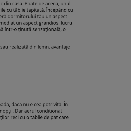
loc din casă. Poate de aceea, unul
ile cu tăblie tapițată. Începând cu
oferă dormitorului tău un aspect
 imediat un aspect grandios, lucru
 într-o ținută senzațională, o
ă sau realizată din lemn, avantaje
dă, dacă nu e cea potrivită. În
nopții. Dar aerul condiționat
ilor reci cu o tăblie de pat care