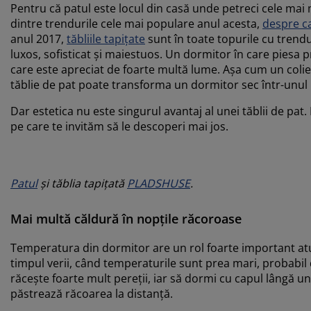
Pentru că patul este locul din casă unde petreci cele mai m
dintre trendurile cele mai populare anul acesta,
despre ca
anul 2017,
tăbliile tapițate
sunt în toate topurile cu trendur
luxos, sofisticat și maiestuos. Un dormitor în care piesa 
care este apreciat de foarte multă lume. Așa cum un colie
tăblie de pat poate transforma un dormitor sec într-unul p
Dar estetica nu este singurul avantaj al unei tăblii de pat. 
pe care te invităm să le descoperi mai jos.
Patul
și tăblia tapițată
PLADSHUSE
.
Mai multă căldură în nopțile răcoroase
Temperatura din dormitor are un rol foarte important atun
timpul verii, când temperaturile sunt prea mari, probabil 
răcește foarte mult pereții, iar să dormi cu capul lângă u
păstrează răcoarea la distanță.