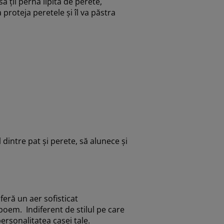
 ții perna lipită de perete,
proteja peretele și îl va păstra
dintre pat și perete, să alunece și
oferă un aer sofisticat
 boem. Indiferent de stilul pe care
 personalitatea casei tale.