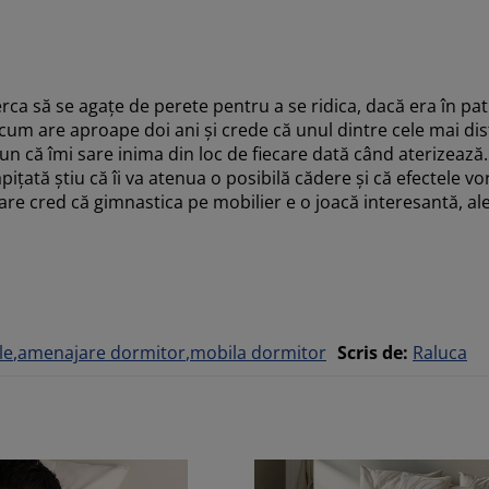
erca să se agațe de perete pentru a se ridica, dacă era în pat
um are aproape doi ani și crede că unul dintre cele mai distr
un că îmi sare inima din loc de fiecare dată când aterizează
pițată știu că îi va atenua o posibilă cădere și că efectele vo
 care cred că gimnastica pe mobilier e o joacă interesantă, ale
le
amenajare dormitor
mobila dormitor
Scris de
:
Raluca