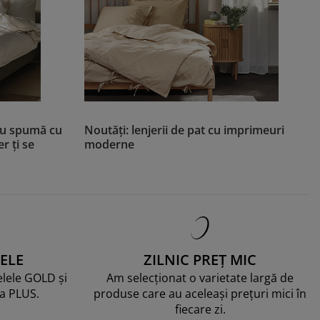
au spumă cu
Noutăți: lenjerii de pat cu imprimeuri
r ți se
moderne
ELE
ZILNIC PREȚ MIC
telele GOLD și
Am selecționat o varietate largă de
ma PLUS.
produse care au aceleași prețuri mici în
fiecare zi.