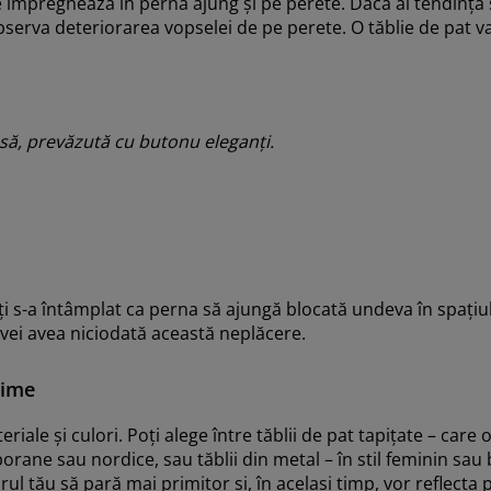
 impregnează în pernă ajung și pe perete. Dacă ai tendința să
observa deteriorarea vopselei de pe perete. O tăblie de pat va 
lusă, prevăzută cu butonu eleganți.
i s-a întâmplat ca perna să ajungă blocată undeva în spațiul 
u vei avea niciodată această neplăcere.
time
riale și culori. Poți alege între tăblii de pat tapițate – care 
porane sau nordice, sau tăblii din metal – în stil feminin sau
rul tău să pară mai primitor și, în același timp, vor reflecta