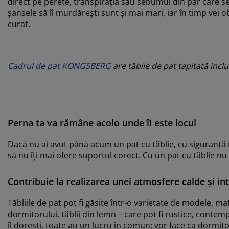
direct pe perete, transpirația sau sebumul din păr care se
șansele să îl murdărești sunt și mai mari, iar în timp vei 
curat.
Cadrul de pat KONGSBERG
are tăblie de pat tapițată inc
Perna ta va rămâne acolo unde îi este locul
Dacă nu ai avut până acum un pat cu tăblie, cu siguranță ț
să nu îți mai ofere suportul corect. Cu un pat cu tăblie n
Contribuie la realizarea unei atmosfere calde și in
Tăbliile de pat pot fi găsite într-o varietate de modele, mate
dormitorului, tăblii din lemn – care pot fi rustice, contem
îl dorești, toate au un lucru în comun: vor face ca dormito