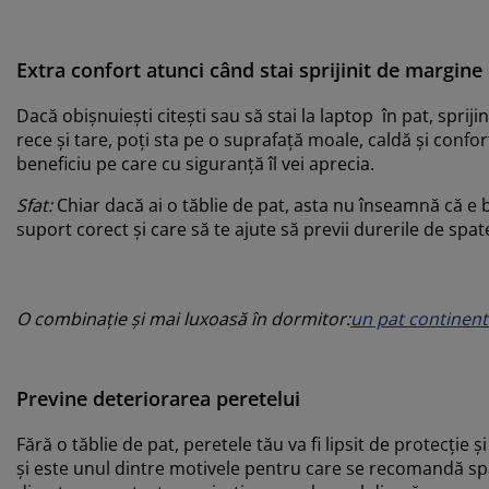
Extra confort atunci când stai sprijinit de margine
Dacă obișnuiești citești sau să stai la laptop în pat, sprijin
rece și tare, poți sta pe o suprafață moale, caldă și confort
beneficiu pe care cu siguranță îl vei aprecia.
Sfat:
Chiar dacă ai o tăblie de pat, asta nu înseamnă că e b
suport corect și care să te ajute să previi durerile de spa
O combinație și mai luxoasă în dormitor:
un pat continent
Previne deteriorarea peretelui
Fără o tăblie de pat, peretele tău va fi lipsit de protecție
și este unul dintre motivele pentru care se recomandă spăl