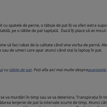
it cu spatele de perne, o tăbșie de pat îți va oferi extra supor
abilă, pe o tăblie de pat tapițată. Dacă îți place să iei micul
ine să faci rabat de la calitate când vine vorba de pernă. Ale
te sau de umeri care apar atunci când stai la laptop în pat.
al
cu
tăblie de pat
. Poți afia aici mai multe despre
avantajele
 și se va murdări în timp sau se va deteriora. Transpirația în
area lenjeriei de pat la intervale scurte de timp. Atunci câ