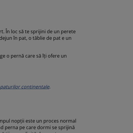
t. În loc să te sprijini de un perete
 dejun în pat, o tăblie de pat e un
ge o pernă care să îți ofere un
 paturilor continentale
.
 timpul nopții este un proces normal
nd perna pe care dormi se sprijină