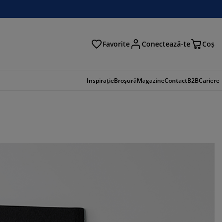
Favorite
Conectează-te
Coş
tare
Inspirație
Broșură
Magazine
Contact
B2B
Cariere