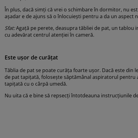
În plus, dacă simți că vrei o schimbare în dormitor, nu est
așadar e de ajuns să o înlocuiești pentru a da un aspect
Sfat:
Agață pe perete, deasupra tăbliei de pat, un tablou in
cu adevărat centrul atenției în cameră.
Este ușor de curățat
Tăblia de pat se poate curăța foarte ușor. Dacă este din l
de pat tapițată, folosește săptămânal aspiratorul pentru a
tapițată cu o cârpă umedă.
Nu uita că e bine să repsecți întotdeauna instrucțiunile 