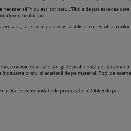
e necesar să înlouiești tot patul. Tăblia de pat este cea care 
 nou dormitorului tău.
teresant, care să se potrivească stilistic cu restul lucrurilor
emn, e nevoie doar să o ștergi de praf o dată pe săptămână c
 îndepărta praful și acarienii de pe material. Poți, de aseme
de curățare recomandate de producătorul tăbliei de pat.