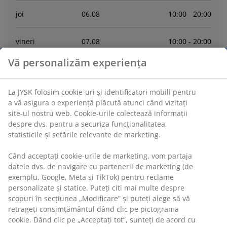
joi
06
.
08
10:00 - 20:00
vineri
07
.
08
10:00 - 20:00
Vă personalizăm experiența
sâmbătă
08
.
08
10:00 - 19:00
La JYSK folosim cookie-uri și identificatori mobili pentru
duminică
09
.
08
10:00 - 19:00
a vă asigura o experiență plăcută atunci când vizitați
site-ul nostru web. Cookie-urile colectează informații
luni
10
.
08
10:00 - 20:00
despre dvs. pentru a securiza funcționalitatea,
statisticile și setările relevante de marketing.
marți
11
.
08
10:00 - 20:00
Când acceptați cookie-urile de marketing, vom partaja
datele dvs. de navigare cu partenerii de marketing (de
exemplu, Google, Meta și TikTok) pentru reclame
miercuri
12
.
08
10:00 - 20:00
personalizate și statice. Puteți citi mai multe despre
scopuri în secțiunea „Modificare” și puteți alege să vă
retrageți consimțământul dând clic pe pictograma
Contactează
cookie. Dând clic pe „Acceptați tot”, sunteți de acord cu