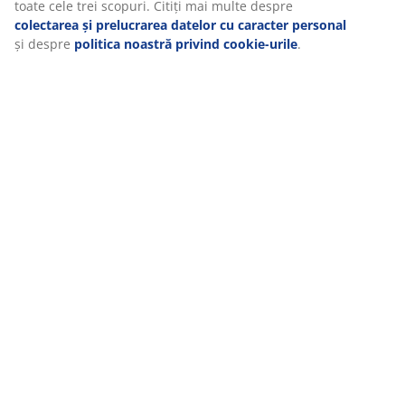
toate cele trei scopuri. Citiți mai multe despre
CONTACT RELATII CLIENTI
colectarea și prelucrarea datelor cu caracter personal
și despre
politica noastră privind cookie-urile
.
MEET POSSIBILITIES
Cauți un job în retail?
RĂDĂCINI SCANDINAVE
Compania noastră s-a înființat în 1979 în Danemarca.
GARANȚII SALTELE
Ai 25 de ani garanție la saltelele GOLD și 15 ani garanție la
gama PLUS.