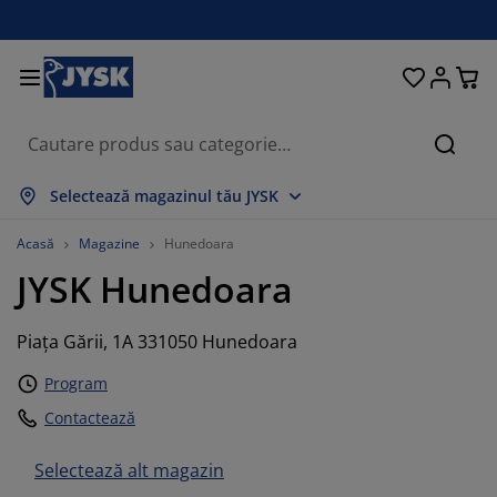
Paturi și saltele
Pentru casă
Depozitare
Sufragerie
Bucătărie
Dormitor
Grădină
Perdele
Birou
Baie
Hol
Căuta
rată tot
rată tot
rată tot
rată tot
rată tot
rată tot
rată tot
rată tot
rată tot
rată tot
rată tot
Selectează magazinul tău JYSK
ltele
altele cu spumă
rosoape
obilier birou
anapele
ese
ulapuri
obilier pentru hol
erdele gata făcute
obilier de grădină
ecorațiuni
Acasă
Magazine
Hunedoara
JYSK
Hunedoara
aturi
ltele cu arcuri
xtile
epozitare
tolii
caune
obilier depozitare
entru perete
olete
erne de grădină
xtile
Piața Gării, 1A 331050 Hunedoara
ăsuțe de cafea
lase insecte
utii depozitare perne
lăpumi
adre de pat
ccesorii pentru baie
epozitare
obilier pentru hol
biecte mici depozitare
entru masă
Program
lii ferestre
epozitare
isteme de umbrire
grijirea mobilierului
erne
aturi divan
ccesorii pentru rufe
biecte mici depozitare
xtile
entru perete
Contactează
ccesorii
omode TV
ccesorii grădină
grijirea mobilierului
njerii de pat
aturi continentale
ucătărie
Selectează alt magazin