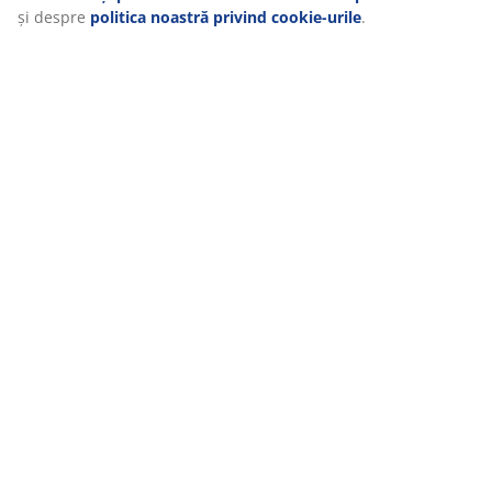
MEET POSSIBILITIES
și despre
politica noastră privind cookie-urile
.
Cauți un job în retail?
RĂDĂCINI SCANDINAVE
Compania noastră s-a înființat în 1979 în Danemarca.
GARANȚII SALTELE
Ai 25 de ani garanție la saltelele GOLD și 15 ani garanție la
gama PLUS.
ZILNIC PREȚ MIC