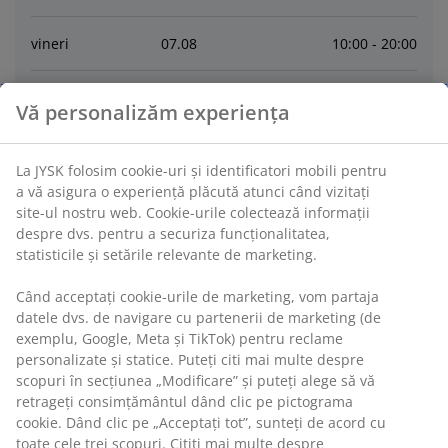
vineri
07
.
08
10:00 - 20:00
sâmbătă
08
.
08
10:00 - 20:00
Vă personalizăm experiența
duminică
09
.
08
10:00 - 18:00
La JYSK folosim cookie-uri și identificatori mobili pentru
a vă asigura o experiență plăcută atunci când vizitați
luni
10
.
08
10:00 - 20:00
site-ul nostru web. Cookie-urile colectează informații
despre dvs. pentru a securiza funcționalitatea,
statisticile și setările relevante de marketing.
marți
11
.
08
10:00 - 20:00
Când acceptați cookie-urile de marketing, vom partaja
miercuri
12
.
08
10:00 - 20:00
datele dvs. de navigare cu partenerii de marketing (de
exemplu, Google, Meta și TikTok) pentru reclame
personalizate și statice. Puteți citi mai multe despre
Contactează
scopuri în secțiunea „Modificare” și puteți alege să vă
retrageți consimțământul dând clic pe pictograma
cookie. Dând clic pe „Acceptați tot”, sunteți de acord cu
CONTACT RELATII CLIENTI
toate cele trei scopuri. Citiți mai multe despre