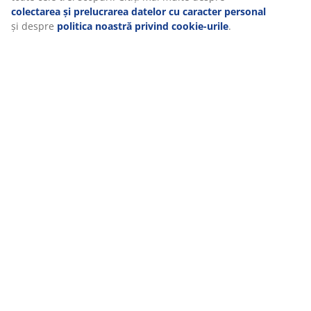
colectarea și prelucrarea datelor cu caracter personal
și despre
politica noastră privind cookie-urile
.
MEET POSSIBILITIES
Cauți un job în retail?
RĂDĂCINI SCANDINAVE
Compania noastră s-a înființat în 1979 în Danemarca.
GARANȚII SALTELE
Ai 25 de ani garanție la saltelele GOLD și 15 ani garanție la
gama PLUS.