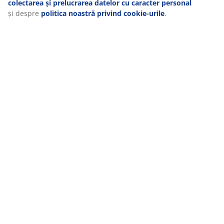
colectarea și prelucrarea datelor cu caracter personal
și despre
politica noastră privind cookie-urile
.
MEET POSSIBILITIES
Cauți un job în retail?
RĂDĂCINI SCANDINAVE
Compania noastră s-a înființat în 1979 în Danemarca.
GARANȚII SALTELE
Ai 25 de ani garanție la saltelele GOLD și 15 ani garanție la
gama PLUS.