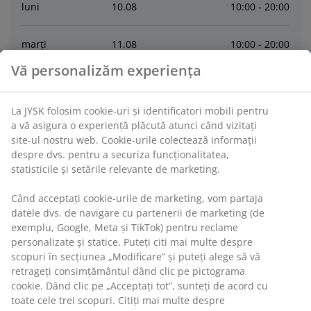
luni
10
.
08
10:00 - 20:00
marți
11
.
08
10:00 - 20:00
Vă personalizăm experiența
miercuri
12
.
08
10:00 - 20:00
La JYSK folosim cookie-uri și identificatori mobili pentru
joi
13
.
08
10:00 - 20:00
a vă asigura o experiență plăcută atunci când vizitați
site-ul nostru web. Cookie-urile colectează informații
despre dvs. pentru a securiza funcționalitatea,
vineri
14
.
08
10:00 - 20:00
statisticile și setările relevante de marketing.
sâmbătă
15
.
08
10:00 - 20:00
Când acceptați cookie-urile de marketing, vom partaja
datele dvs. de navigare cu partenerii de marketing (de
exemplu, Google, Meta și TikTok) pentru reclame
Contactează
personalizate și statice. Puteți citi mai multe despre
scopuri în secțiunea „Modificare” și puteți alege să vă
retrageți consimțământul dând clic pe pictograma
CONTACT RELATII CLIENTI
cookie. Dând clic pe „Acceptați tot”, sunteți de acord cu
toate cele trei scopuri. Citiți mai multe despre