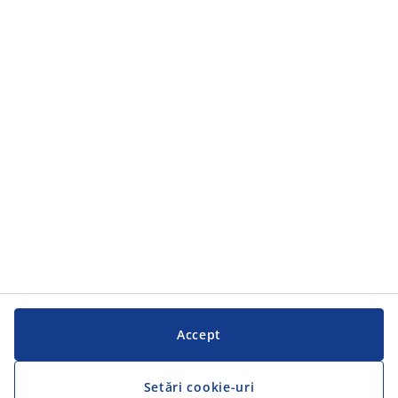
Categorii
Categorii
Serviciul clienți
Serviciul clienți
JYSK
JYSK
SEDIU CENTRAL
Urmărește JYSK
Accept
Setări cookie-uri