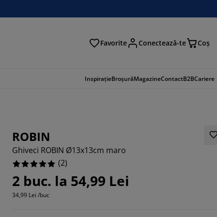
Favorite
Conectează-te
Coş
tare
Inspirație
Broșură
Magazine
Contact
B2B
Cariere
ROBIN
Ghiveci ROBIN Ø13x13cm maro
(
2
)
2 buc. la 54,99 Lei
34,99 Lei /buc