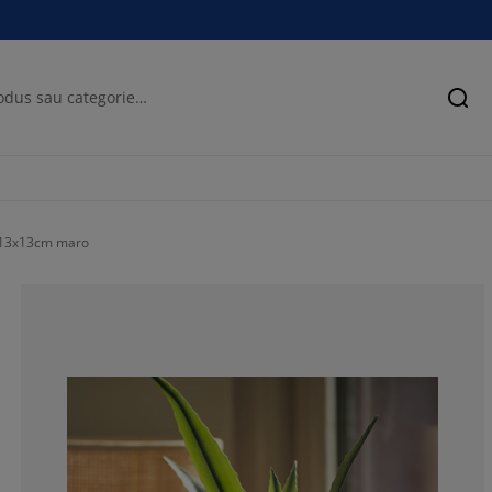
Cău
Ø13x13cm maro
100%