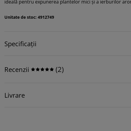
ideală pentru expunerea plantelor mici și a ierburilor a
Unitate de stoc: 4912749
Specificații
(
2
)
Recenzii
Livrare