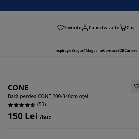
Favorite
Conectează-te
Coş
tare
Inspirație
Broșură
Magazine
Contact
B2B
Cariere
CONE
Bară perdea CONE 200-340cm oțel
(
53
)
150 Lei
/buc
9812%