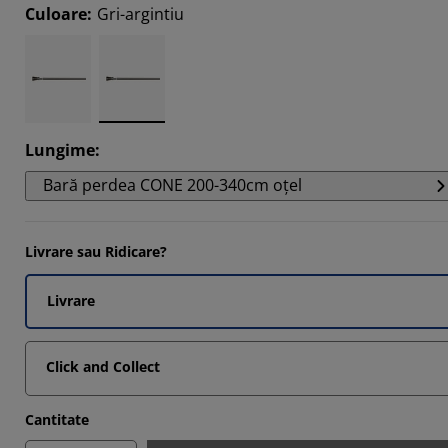
1133%
Culoare
:
Gri-argintiu
1887%
0567%
Lungime
:
Bară perdea CONE 200-340cm oțel
Livrare sau Ridicare?
Livrare
Click and Collect
Cantitate