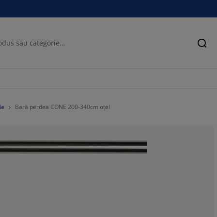
Cău
le
Bară perdea CONE 200-340cm oțel
81.1320754716