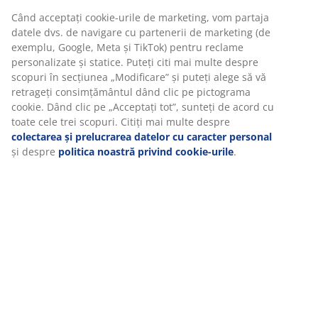
Unitate de stoc: 5080037
Specificații
Recenzii
(
36
)
Vă personalizăm experiența
Livrare
La JYSK folosim cookie-uri și identificatori mobili pentru a vă asi
experiență plăcută atunci când vizitați site-ul nostru web. Cookie
colectează informații despre dvs. pentru a securiza funcționalita
statisticile și setările relevante de marketing.
Când acceptați cookie-urile de marketing, vom partaja datele dv
navigare cu partenerii de marketing (de exemplu, Google, Meta 
TikTok) pentru reclame personalizate și statice. Puteți citi mai m