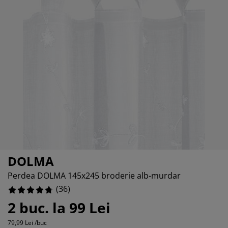
grijirea mobilierului
uminat exterior
8.333333333333332%
arșafuri
pper
rpuri de iluminat
5.555555555555555%
mping
lapuri
otecții de saltea
ntru casă
0%
bilier dormitor
miere
mera copiilor
2.7777777777777777%
ltea Copii
cesorii pentru rufe
turi copii
DOLMA
Perdea DOLMA 145x245 broderie alb-murdar
(
36
)
2 buc. la 99 Lei
79,99 Lei /buc