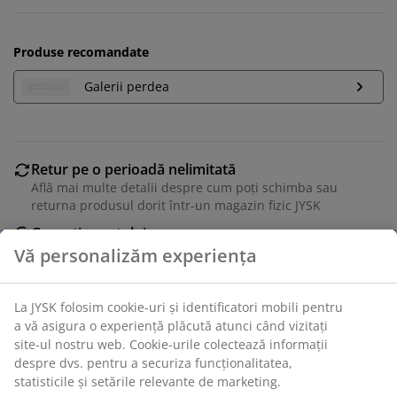
Produse recomandate
Galerii perdea
Retur pe o perioadă nelimitată
Află mai multe detalii despre cum poți schimba sau
returna produsul dorit într-un magazin fizic JYSK
Garanția prețului
Beneficiezi de garanția prețului pe o perioadă de 30 de
zile
Opțiuni flexibile de livrare
Alege varianta de livrare care ți se potrivește cel mai
bine