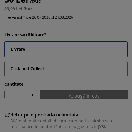
/buc
89,99 Lei /buc
Preț valabil între 26.07.2026 și 24.08.2026
Livrare sau Ridicare?
Livrare
Click and Collect
Cantitate
-
+
Adaugă în coș
Retur pe o perioadă nelimitată
Află mai multe detalii despre cum poți schimba sau
returna produsul dorit într-un magazin fizic JYSK