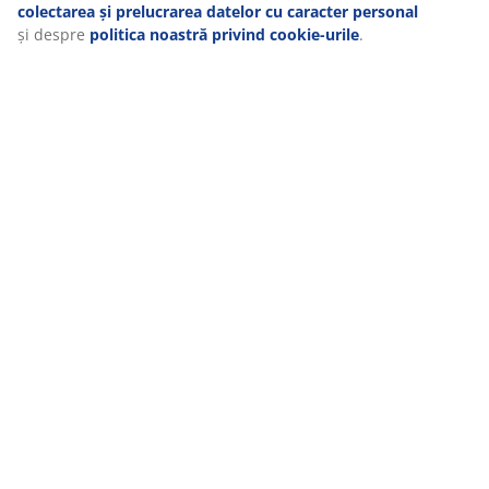
scopuri în secțiunea „Modificare” și puteți alege să vă
retrageți consimțământul dând clic pe pictograma cookie.
Livrare
Dând clic pe „Acceptați tot”, sunteți de acord cu toate cele
trei scopuri. Citiți mai multe despre
colectarea și
prelucrarea datelor cu caracter personal
și despre
politica noastră privind cookie-urile
.