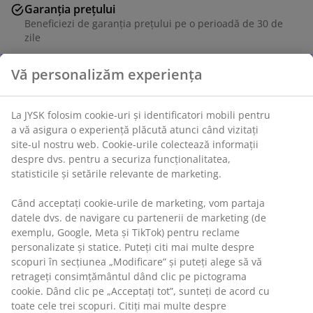
Garanția prețului
Beneficiezi de garanția prețului pe o perioadă de 30 de
zile
Opțiuni flexibile de livrare
Alege varianta de livrare care ți se potrivește cel mai
bine
Vă personalizăm experiența
Unitate de stoc: 5090802
La JYSK folosim cookie-uri și identificatori mobili pentru a
vă asigura o experiență plăcută atunci când vizitați site-ul
nostru web. Cookie-urile colectează informații despre dvs.
Specificații
pentru a securiza funcționalitatea, statisticile și setările
relevante de marketing.
Când acceptați cookie-urile de marketing, vom partaja
Recenzii
datele dvs. de navigare cu partenerii de marketing (de
(
32
)
exemplu, Google, Meta și TikTok) pentru reclame
personalizate și statice. Puteți citi mai multe despre