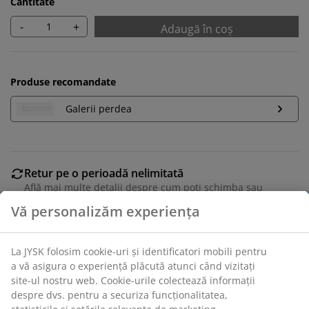
Cantitate
-
+
Adaugă în coș
Produse recomandate
Galerii perdea
Retur pe o perioadă nelimitată
Află mai multe detalii despre cum poți schimba sau
returna produsul dorit într-un magazin fizic JYSK
Garanția prețului
Beneficiezi de garanția prețului pe o perioadă de 30 de
zile
Opțiuni flexibile de livrare
Alege varianta de livrare care ți se potrivește cel mai
bine