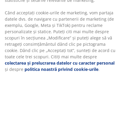
Unitate de stoc: 5080031
Specificații
Recenzii
(
269
)
Livrare