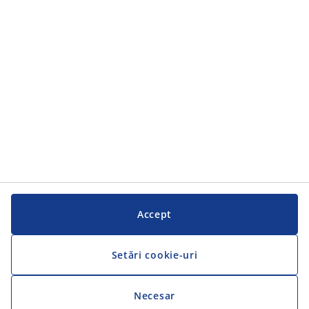
Serviciul clienți
Serviciul clienți
JYSK
JYSK
SEDIU CENTRAL
Urmărește JYSK