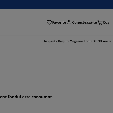
Favorite
Conectează-te
Coş
tare
Inspirație
Broșură
Magazine
Contact
B2B
Cariere
oment fondul este consumat.