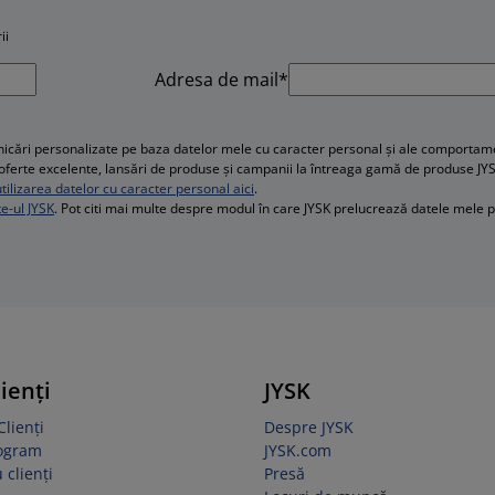
ii
Adresa de mail*
cări personalizate pe baza datelor mele cu caracter personal și ale comportament
e, oferte excelente, lansări de produse și campanii la întreaga gamă de produse JY
ilizarea datelor cu caracter personal aici
.
te-ul JYSK
. Pot citi mai multe despre modul în care JYSK prelucrează datele mele 
lienți
JYSK
Clienți
Despre JYSK
rogram
JYSK.com
 clienți
Presă