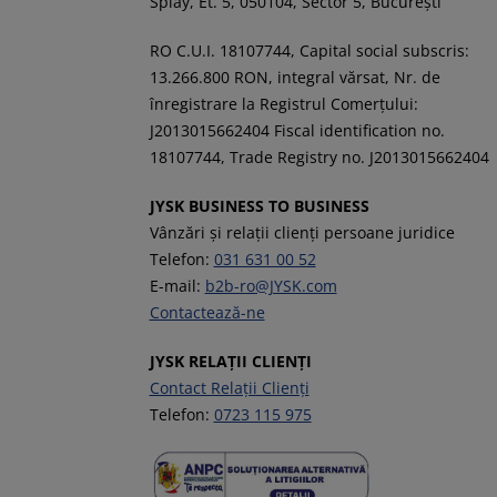
Splay, Et. 5, 050104, Sector 5, București
RO C.U.I. 18107744, Capital social subscris:
13.266.800 RON, integral vărsat, Nr. de
înregistrare la Registrul Comerţului:
J2013015662404 Fiscal identification no.
18107744, Trade Registry no. J2013015662404
JYSK BUSINESS TO BUSINESS
Vânzări și relații clienți persoane juridice
Telefon:
031 631 00 52
E-mail:
b2b-ro@JYSK.com
Contactează-ne
JYSK RELAȚII CLIENȚI
Contact Relații Clienți
Telefon:
0723 115 975