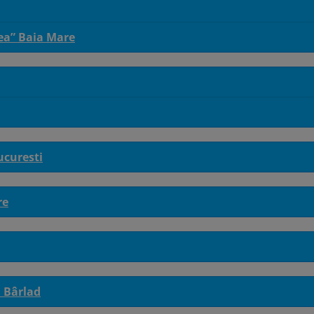
dea” Baia Mare
ucuresti
re
 Bârlad