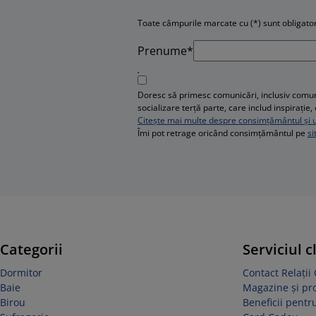
Toate câmpurile marcate cu (*) sunt obligator
Prenume*
Doresc să primesc comunicări, inclusiv comuni
socializare terță parte, care includ inspirați
Citește mai multe despre consimțământul și ut
Îmi pot retrage oricând consimțământul pe
si
Categorii
Serviciul c
Dormitor
Contact Relații 
Baie
Magazine și p
Birou
Beneficii pentru