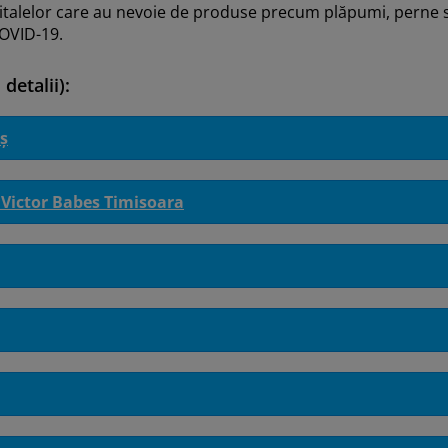
pitalelor care au nevoie de produse precum plăpumi, perne sa
COVID-19.
 detalii):
lș
e Victor Babes Timisoara