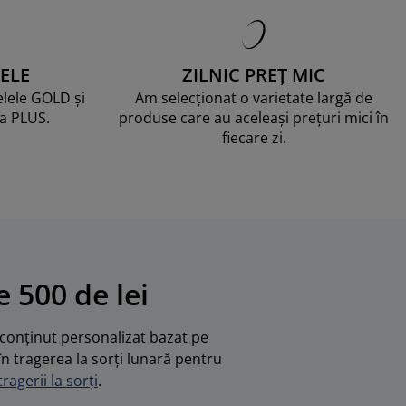
ELE
ZILNIC PREȚ MIC
telele GOLD și
Am selecționat o varietate largă de
ma PLUS.
produse care au aceleași prețuri mici în
fiecare zi.
 500 de lei
u conținut personalizat bazat pe
în tragerea la sorți lunară pentru
ragerii la sorți
.