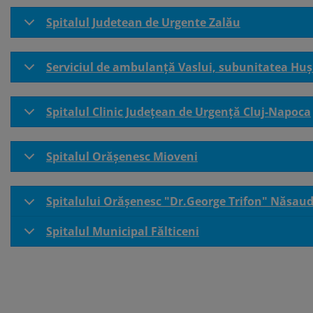
Spitalul Judetean de Urgente Zalău
Serviciul de ambulanță Vaslui, subunitatea Huș
Spitalul Clinic Județean de Urgență Cluj-Napoca
Spitalul Orășenesc Mioveni
Spitalului Orășenesc "Dr.George Trifon" Năsau
Spitalul Municipal Fălticeni