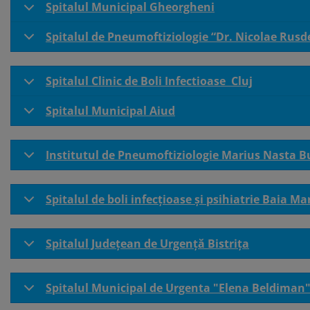
Spitalul Municipal Gheorgheni
Spitalul de Pneumoftiziologie “Dr. Nicolae Rus
Spitalul Clinic de Boli Infectioase Cluj
Spitalul Municipal Aiud
Institutul de Pneumoftiziologie Marius Nasta B
Spitalul de boli infecțioase și psihiatrie Baia Ma
Spitalul Județean de Urgență Bistrița
Spitalul Municipal de Urgenta "Elena Beldiman"