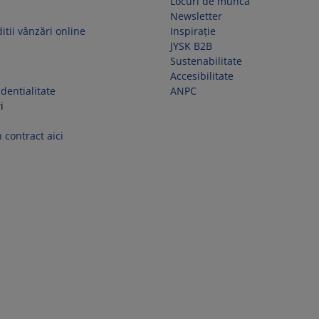
Locuri de muncă
Newsletter
itii vânzări online
Inspirație
JYSK B2B
Sustenabilitate
Accesibilitate
identialitate
ANPC
i
 contract aici