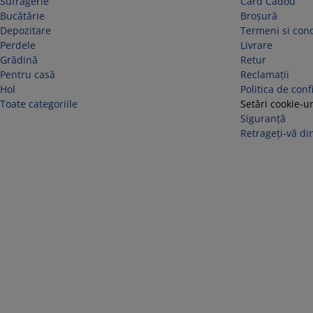
Sufragerie
Card Cadou
Bucătărie
Broșură
Depozitare
Termeni si cond
Perdele
Livrare
Grădină
Retur
Pentru casă
Reclamaţii
Hol
Politica de conf
Toate categoriile
Setări cookie-ur
Siguranță
Retrageți-vă din