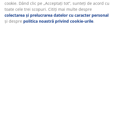
cookie. Dând clic pe „Acceptați tot”, sunteți de acord cu
toate cele trei scopuri. Citiți mai multe despre
colectarea și prelucrarea datelor cu caracter personal
Timbru Verde
și despre
politica noastră privind cookie-urile
.
MEET POSSIBILITIES
Cauți un job în retail?
RĂDĂCINI SCANDINAVE
Compania noastră s-a înființat în 1979 în Danemarca.