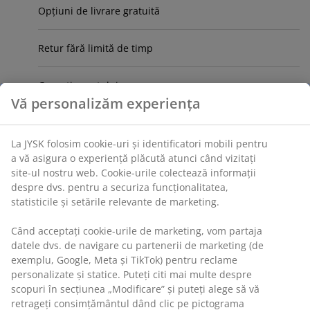
Opțiuni de livrare gratuită
Retur fără limită de timp
Garanția prețului
Vă personalizăm experiența
Garanția Produselor
La JYSK folosim cookie-uri și identificatori mobili pentru
a vă asigura o experiență plăcută atunci când vizitați
Soluții finanțare
site-ul nostru web. Cookie-urile colectează informații
despre dvs. pentru a securiza funcționalitatea,
JYSK newsletter
statisticile și setările relevante de marketing.
Când acceptați cookie-urile de marketing, vom partaja
Card Cadou
datele dvs. de navigare cu partenerii de marketing (de
exemplu, Google, Meta și TikTok) pentru reclame
Feedback-ul clienților
personalizate și statice. Puteți citi mai multe despre
scopuri în secțiunea „Modificare” și puteți alege să vă
retrageți consimțământul dând clic pe pictograma
Protecția Consumatorilor