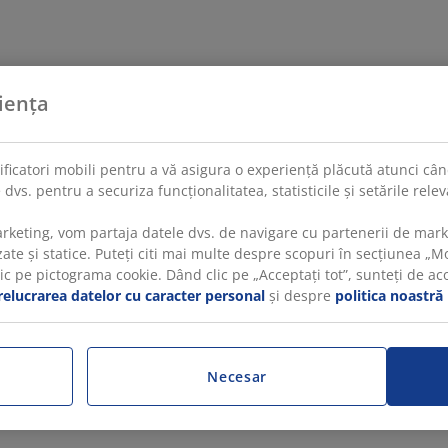
iența
tificatori mobili pentru a vă asigura o experiență plăcută atunci când
 dvs. pentru a securiza funcționalitatea, statisticile și setările rel
rketing, vom partaja datele dvs. de navigare cu partenerii de mar
te și statice. Puteți citi mai multe despre scopuri în secțiunea „Mod
 pe pictograma cookie. Dând clic pe „Acceptați tot”, sunteți de acord
relucrarea datelor cu caracter personal
și despre
politica noastră
Necesar