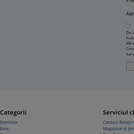
Pr
Adr
Da, 
În a
Mă a
Cons
sus 
Categorii
Serviciul c
Dormitor
Contact Relații 
Baie
Magazine și p