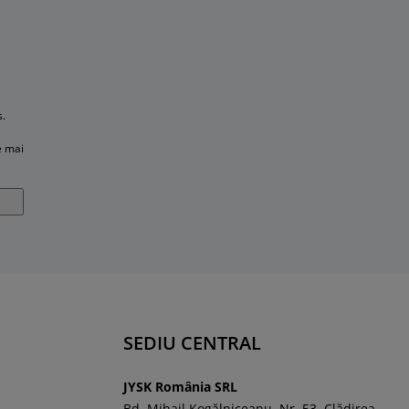
s.
e mai
SEDIU CENTRAL
JYSK România SRL
Bd. Mihail Kogălniceanu, Nr. 53, Clădirea