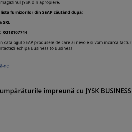
 magazinul JYSK din apropiere.
 lista furnizorilor din SEAP căutând după:
a SRL
l:
RO18107744
n catalogul SEAP produsele de care ai nevoie și vom încărca facturil
ntactezi echipa Business to Business.
ză-ne
cumpărăturile împreună cu JYSK BUSINES