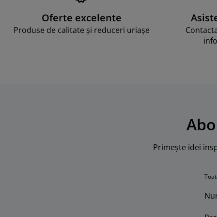
Oferte excelente
Asist
Produse de calitate și reduceri uriașe
Contacta
inf
Abo
Primește idei insp
Toat
Nu