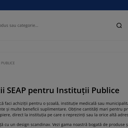
Cău
I PUBLICE
ii SEAP pentru Instituții Publice
că faci achiziții pentru o școală, instituție medicală sau municipa
nte și multe beneficii suplimentare. Obține cantități mari pentru pr
iere, direct la instituția pe care o reprezinți sau la orice altă adre
nță cu un design scandinav. Vezi gama noastră bogată de produse și