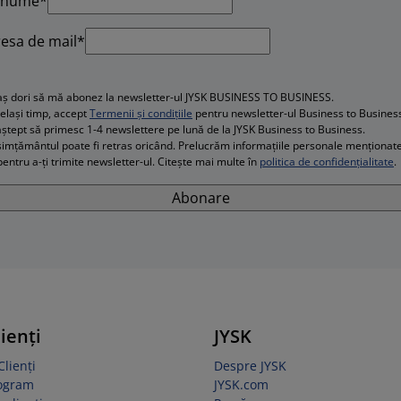
enume*
esa de mail*
aș dori să mă abonez la newsletter-ul JYSK BUSINESS TO BUSINESS.
celași timp, accept
Termenii și condițiile
pentru newsletter-ul Business to Busines
ștept să primesc 1-4 newslettere pe lună de la JYSK Business to Business.
imțământul poate fi retras oricând. Prelucrăm informațiile personale menționat
pentru a-ți trimite newsletter-ul. Citește mai multe în
politica de confidențialitate
.
Abonare
lienți
JYSK
Clienți
Despre JYSK
rogram
JYSK.com