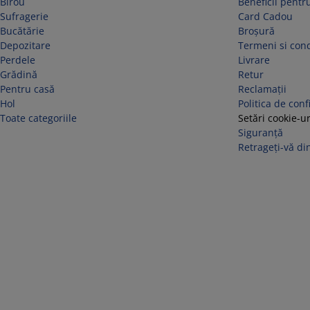
Birou
Beneficii pentru
Sufragerie
Card Cadou
Bucătărie
Broșură
Depozitare
Termeni si cond
Perdele
Livrare
Grădină
Retur
Pentru casă
Reclamaţii
Hol
Politica de conf
Toate categoriile
Setări cookie-ur
Siguranță
Retrageți-vă din