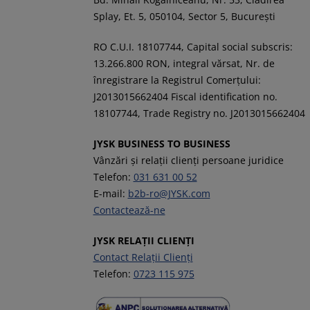
Splay, Et. 5, 050104, Sector 5, București
RO C.U.I. 18107744, Capital social subscris:
13.266.800 RON, integral vărsat, Nr. de
înregistrare la Registrul Comerţului:
J2013015662404 Fiscal identification no.
18107744, Trade Registry no. J2013015662404
JYSK BUSINESS TO BUSINESS
Vânzări și relații clienți persoane juridice
Telefon:
031 631 00 52
E-mail:
b2b-ro@JYSK.com
Contactează-ne
JYSK RELAȚII CLIENȚI
Contact Relații Clienți
Telefon:
0723 115 975