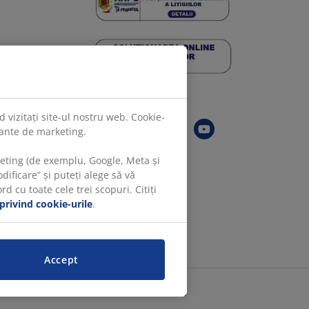
Urmărește JYSK
 vizitați site-ul nostru web. Cookie-
evante de marketing.
keting (de exemplu, Google, Meta și
ificare” și puteți alege să vă
 cu toate cele trei scopuri. Citiți
 privind cookie-urile
.
Accept