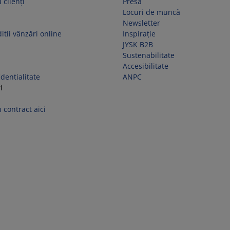
 clienți
Presă
Locuri de muncă
Newsletter
itii vânzări online
Inspirație
JYSK B2B
Sustenabilitate
Accesibilitate
identialitate
ANPC
i
 contract aici