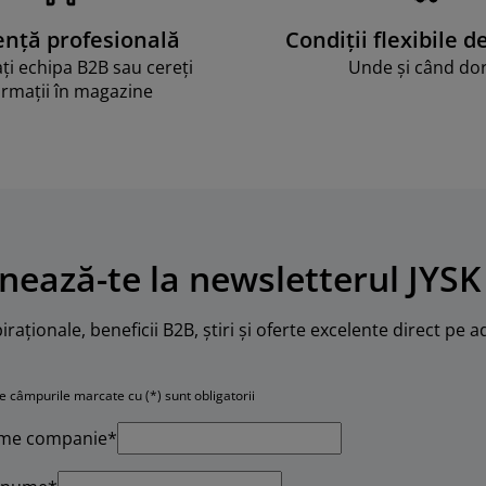
ență profesională
Condiții flexibile d
ți echipa B2B sau cereți
Unde și când dor
ormații în magazine
nează-te la newsletterul JYSK
iraționale, beneficii B2B, știri și oferte excelente direct pe a
e câmpurile marcate cu (*) sunt obligatorii
me companie*