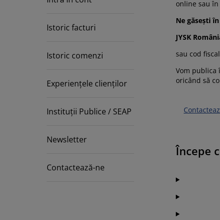
grijirea mobilierului
uminat exterior
online sau în
arșafuri
pper
rpuri de iluminat
Ne găsești în
mping
Istoric facturi
lapuri
otecții de saltea
ntru casă
JYSK Români
bilier dormitor
miere
mera copiilor
sau cod fisca
Istoric comenzi
Vom publica î
ltea Copii
cesorii pentru rufe
oricând să co
Experiențele clienților
turi copii
Contactea
Instituții Publice / SEAP
Newsletter
Începe 
Contactează-ne