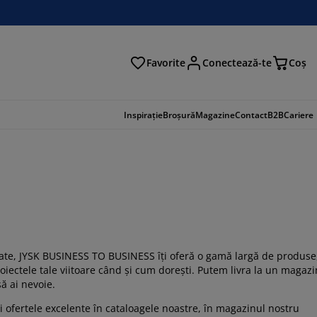
Favorite
Conectează-te
Coş
tare
Inspirație
Broșură
Magazine
Contact
B2B
Cariere
litate, JYSK BUSINESS TO BUSINESS îți oferă o gamă largă de produse
oiectele tale viitoare când și cum dorești. Putem livra la un magazi
să ai nevoie.
 ofertele excelente în cataloagele noastre, în magazinul nostru