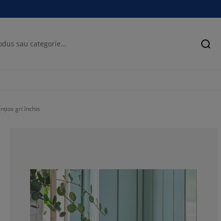
Cău
nțios gri închis
76.1904761904