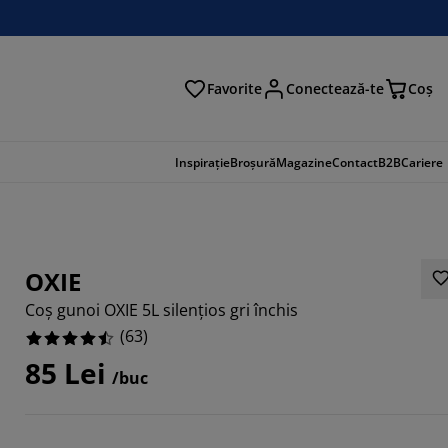
Favorite
Conectează-te
Coş
tare
Inspirație
Broșură
Magazine
Contact
B2B
Cariere
OXIE
Coș gunoi OXIE 5L silențios gri închis
(
63
)
85 Lei
/buc
7619%