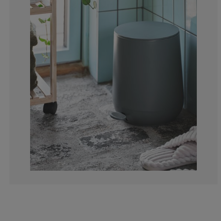
11.1111111111
1.587301587301
4.76190476190
6.34920634920