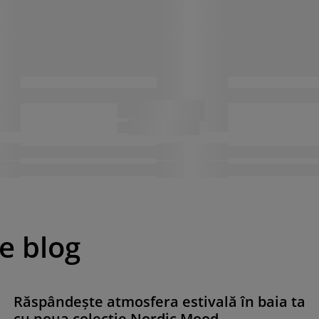
pe blog
Răspândește atmosfera estivală în baia ta
cu noua colecție Nordic Mood