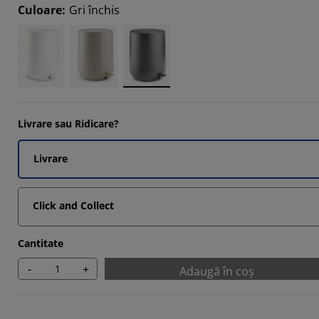
1111%
Culoare
:
Gri închis
5872%
4762%
6349%
Livrare sau Ridicare?
Livrare
Click and Collect
Cantitate
-
+
Adaugă în coș